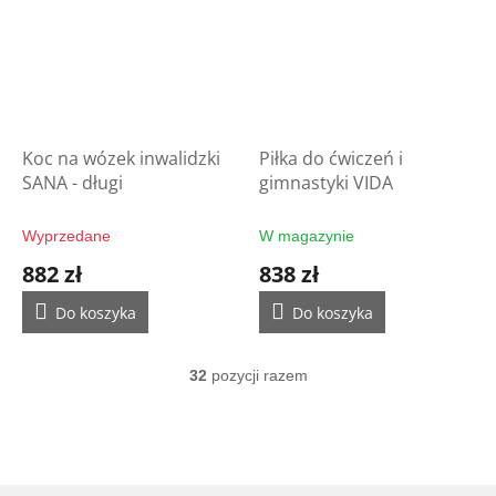
Koc na wózek inwalidzki
Piłka do ćwiczeń i
SANA - długi
gimnastyki VIDA
Wyprzedane
W magazynie
882 zł
838 zł
Do koszyka
Do koszyka
32
pozycji razem
K
o
n
t
r
o