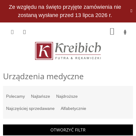
Przejść
Ze względu na święto przyjęte zamówienia nie
do
PLN
treści
zostaną wysłane przed 13 lipca 2026 r.
KOSZY
Urządzenia medyczne
S
o
Polecamy
Najtańsze
Najdroższe
r
t
Najczęściej sprzedawane
Alfabetycznie
o
w
a
OTWORZYĆ FILTR
n