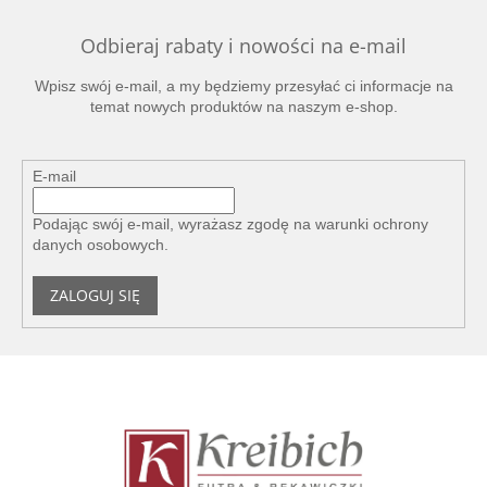
l
k
Odbieraj rabaty i nowości na e-mail
i
l
Wpisz swój e-mail, a my będziemy przesyłać ci informacje na
i
temat nowych produktów na naszym e-shop.
s
t
y
E-mail
Podając swój e-mail, wyrażasz zgodę na
warunki ochrony
danych osobowych
.
ZALOGUJ SIĘ
S
t
o
p
k
a