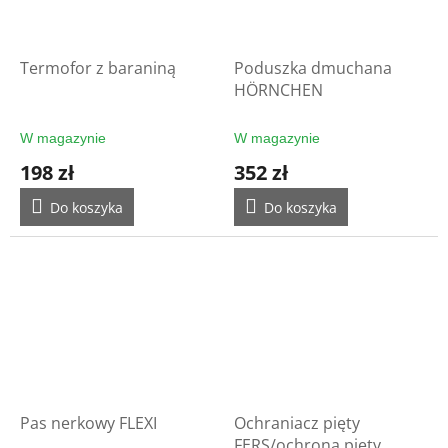
Termofor z baraniną
Poduszka dmuchana
HÖRNCHEN
W magazynie
W magazynie
198 zł
352 zł
Do koszyka
Do koszyka
Pas nerkowy FLEXI
Ochraniacz pięty
FERS/ochrona pięty