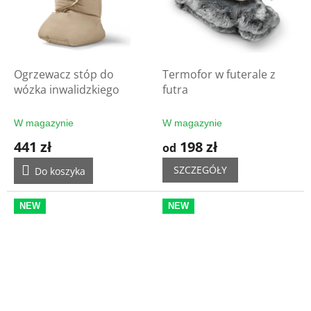
Ogrzewacz stóp do
Termofor w futerale z
wózka inwalidzkiego
futra
W magazynie
W magazynie
441 zł
198 zł
od
SZCZEGÓŁY
Do koszyka
NEW
NEW