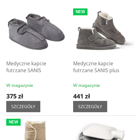
i
L
e
NEW
i
p
s
r
t
o
a
d
p
u
r
k
o
t
d
Medyczne kapcie
Medyczne kapcie
ó
u
futrzane SANIS
futrzane SANIS plus
w
k
t
W magazynie
W magazynie
ó
375 zł
441 zł
w
SZCZEGÓŁY
SZCZEGÓŁY
NEW