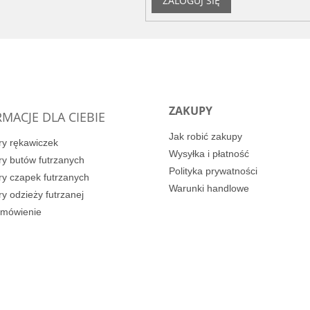
ZALOGUJ SIĘ
ZAKUPY
MACJE DLA CIEBIE
Jak robić zakupy
y rękawiczek
Wysyłka i płatność
y butów futrzanych
Polityka prywatności
y czapek futrzanych
Warunki handlowe
y odzieży futrzanej
amówienie