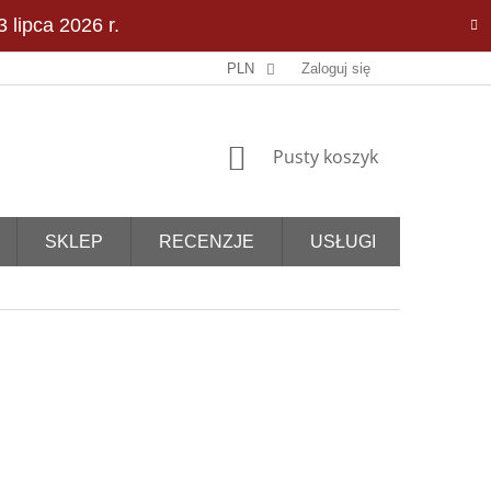
 lipca 2026 r.
PLN
Zaloguj się
KOSZYK
Pusty koszyk
SKLEP
RECENZJE
USŁUGI