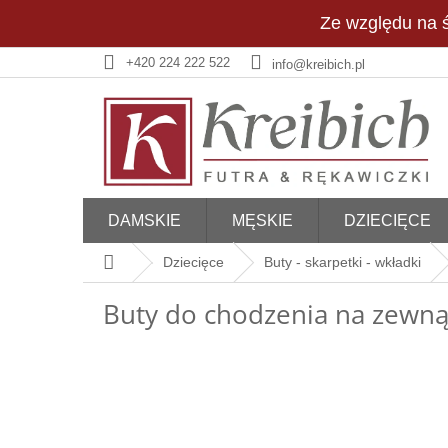
Przejść
Ze względu na ś
do
treści
+420 224 222 522
info@kreibich.pl
DAMSKIE
MĘSKIE
DZIECIĘCE
Home
Dziecięce
Buty - skarpetki - wkładki
Buty do chodzenia na zewną