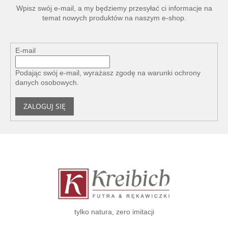
l
Wpisz swój e-mail, a my będziemy przesyłać ci informacje na
i
temat nowych produktów na naszym e-shop.
s
t
y
E-mail
Podając swój e-mail, wyrażasz zgodę na
warunki ochrony
danych osobowych
.
ZALOGUJ SIĘ
S
t
o
p
k
a
tylko natura, zero imitacji