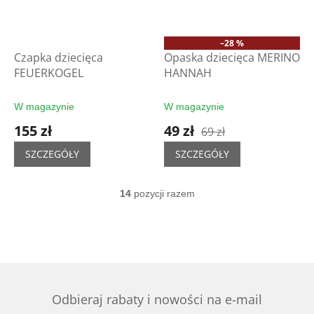
–28 %
Czapka dziecięca
Opaska dziecięca MERINO
FEUERKOGEL
HANNAH
W magazynie
W magazynie
155 zł
49 zł
69 zł
SZCZEGÓŁY
SZCZEGÓŁY
14
pozycji razem
K
o
n
t
r
o
l
k
Odbieraj rabaty i nowości na e-mail
i