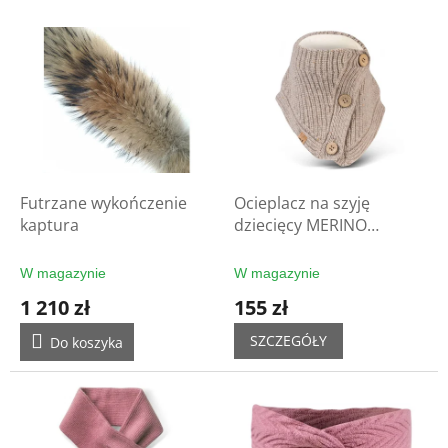
i
L
e
i
p
s
r
t
o
a
d
p
u
r
k
o
t
d
Futrzane wykończenie
Ocieplacz na szyję
ó
u
kaptura
dziecięcy MERINO
w
k
DRACHENWAND
t
W magazynie
W magazynie
ó
1 210 zł
155 zł
w
SZCZEGÓŁY
Do koszyka