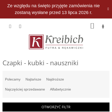
Przejść
Ze względu na święto przyjęte zamówienia nie
do
PLN
treści
zostaną wysłane przed 13 lipca 2026 r.
KOSZY
Czapki - kubki - nauszniki
S
o
Polecamy
Najtańsze
Najdroższe
r
t
Najczęściej sprzedawane
Alfabetycznie
o
w
a
OTWORZYĆ FILTR
n