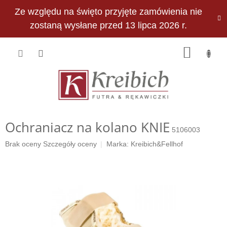
Przejść
Ze względu na święto przyjęte zamówienia nie
do
PLN
treści
zostaną wysłane przed 13 lipca 2026 r.
KOSZY
Ochraniacz na kolano KNIE
5106003
Średnia
Brak oceny
Szczegóły oceny
Marka:
Kreibich&Fellhof
ocena
produktu
wynosi
0,0
na
5
gwiazdek.