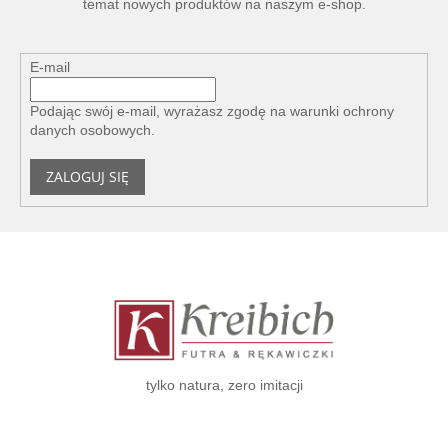
temat nowych produktów na naszym e-shop.
E-mail
Podając swój e-mail, wyrażasz zgodę na
warunki ochrony
danych osobowych
.
ZALOGUJ SIĘ
S
t
o
p
k
a
tylko natura, zero imitacji