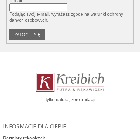
E-mail
Podając swój e-mail, wyrażasz zgodę na
warunki ochrony
danych osobowych
.
ZALOGUJ SIĘ
S
t
o
p
k
a
tylko natura, zero imitacji
INFORMACJE DLA CIEBIE
Rozmiary rękawiczek