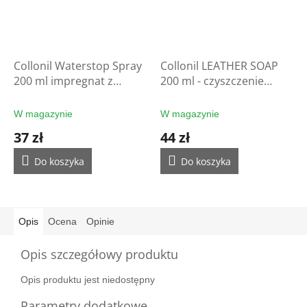
Collonil Waterstop Spray
Collonil LEATHER SOAP
200 ml impregnat z
200 ml - czyszczenie
filtrem UV - ochrona
rękawic
rękawic
W magazynie
W magazynie
37 zł
44 zł
Do koszyka
Do koszyka
Opis
Ocena
Opinie
Opis szczegółowy produktu
Opis produktu jest niedostępny
Parametry dodatkowe