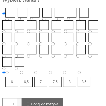
jednostkowa:
6
6,5
7
7,5
8
8,5
Dodaj do koszyka