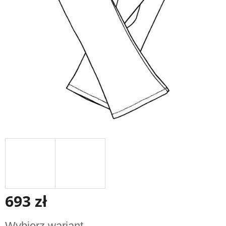
gwiazdek.
693 zł
Cena
Wybierz wariant