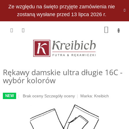
Przejść
Ze względu na święto przyjęte zamówienia nie
do
PLN
treści
zostaną wysłane przed 13 lipca 2026 r.
KOSZY
Rękawy damskie ultra długie 16C -
wybór kolorów
Średnia
Brak oceny
Szczegóły oceny
Marka:
Kreibich
NEW
ocena
produktu
wynosi
0,0
na
5