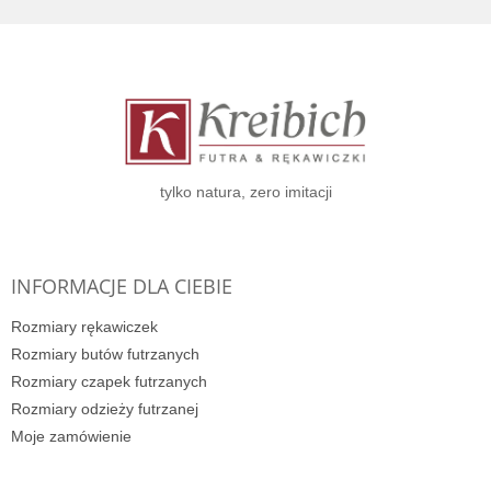
S
t
o
p
k
a
tylko natura, zero imitacji
INFORMACJE DLA CIEBIE
Rozmiary rękawiczek
Rozmiary butów futrzanych
Rozmiary czapek futrzanych
Rozmiary odzieży futrzanej
Moje zamówienie