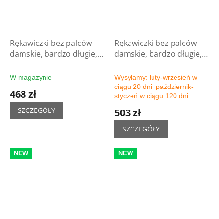
Rękawiczki bez palców
Rękawiczki bez palców
damskie, bardzo długie,
damskie, bardzo długie,
rozmiar 11C - czarne
rozmiar 11C - wybór
koloru
W magazynie
Wysyłamy: luty-wrzesień w
ciągu 20 dni, październik-
468 zł
styczeń w ciągu 120 dni
SZCZEGÓŁY
503 zł
SZCZEGÓŁY
NEW
NEW