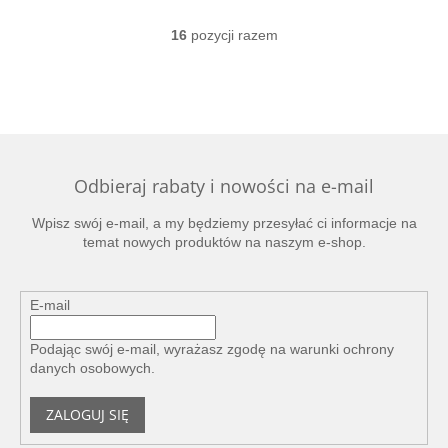
16
pozycji razem
K
o
n
t
r
o
l
k
Odbieraj rabaty i nowości na e-mail
i
l
Wpisz swój e-mail, a my będziemy przesyłać ci informacje na
i
temat nowych produktów na naszym e-shop.
s
t
y
E-mail
Podając swój e-mail, wyrażasz zgodę na
warunki ochrony
danych osobowych
.
ZALOGUJ SIĘ