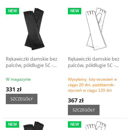
i
L
e
NEW
NEW
i
p
s
r
t
o
a
d
p
u
r
k
o
t
d
Rękawiczki damskie bez
Rękawiczki damskie bez
ó
u
palców, półdługie 5C -
palców, półdługie 5C -
w
k
czarne
wybór kolorów
t
W magazynie
Wysyłamy: luty-wrzesień w
ó
ciągu 20 dni, październik-
331 zł
w
styczeń w ciągu 120 dni
SZCZEGÓŁY
367 zł
SZCZEGÓŁY
NEW
NEW