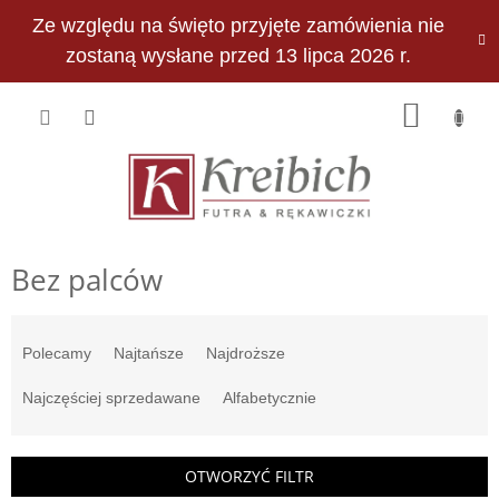
Przejść
Ze względu na święto przyjęte zamówienia nie
do
PLN
treści
zostaną wysłane przed 13 lipca 2026 r.
KOSZY
Bez palców
S
o
Polecamy
Najtańsze
Najdroższe
r
t
Najczęściej sprzedawane
Alfabetycznie
o
w
a
OTWORZYĆ FILTR
n