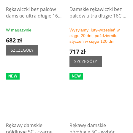
Rękawiczki bez palców
Damskie rękawiczki bez
damskie ultra długie 16C -
palców ultra długie 16C -
czarne
wybór koloru
W magazynie
Wysyłamy: luty-wrzesień w
ciągu 20 dni, październik-
682 zł
styczeń w ciągu 120 dni
SZCZEGÓŁY
717 zł
SZCZEGÓŁY
NEW
NEW
Rękawy damskie
Rękawy damskie
półdługie 5C - czarne
półdługie 5C - wybór