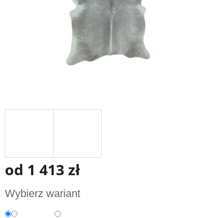
od
1 413 zł
Cena
Wybierz wariant
jednostkowa: