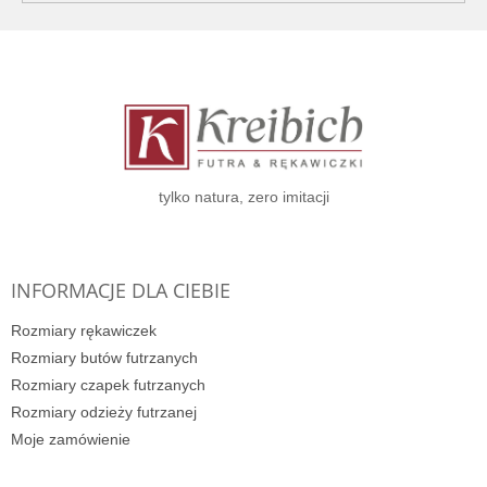
S
t
o
p
k
a
tylko natura, zero imitacji
INFORMACJE DLA CIEBIE
Rozmiary rękawiczek
Rozmiary butów futrzanych
Rozmiary czapek futrzanych
Rozmiary odzieży futrzanej
Moje zamówienie