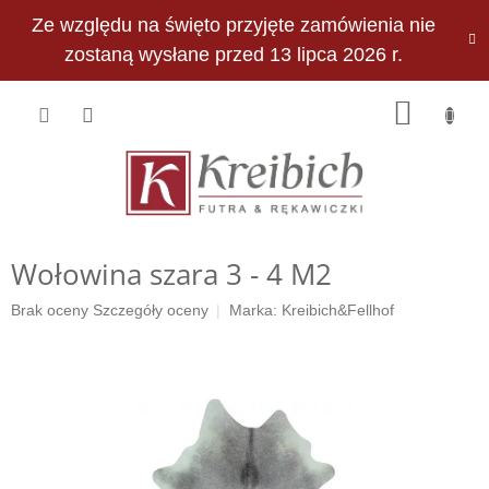
Przejść
Ze względu na święto przyjęte zamówienia nie
do
PLN
treści
zostaną wysłane przed 13 lipca 2026 r.
KOSZY
Wołowina szara 3 - 4 M2
Średnia
Brak oceny
Szczegóły oceny
Marka:
Kreibich&Fellhof
ocena
produktu
wynosi
0,0
na
5
gwiazdek.