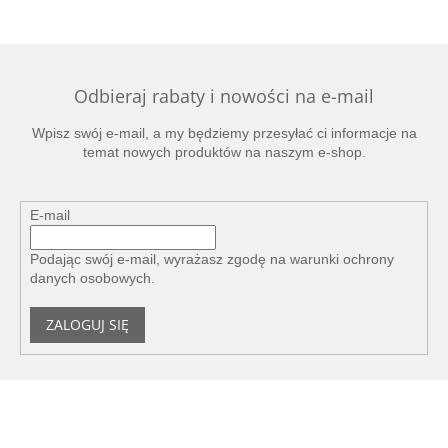
Odbieraj rabaty i nowości na e-mail
Wpisz swój e-mail, a my będziemy przesyłać ci informacje na
temat nowych produktów na naszym e-shop.
E-mail
Podając swój e-mail, wyrażasz zgodę na
warunki ochrony
danych osobowych
.
ZALOGUJ SIĘ
S
t
o