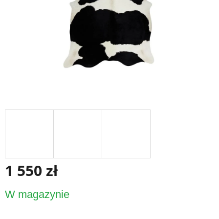
1 550 zł
Cena
W magazynie
jednostkowa: