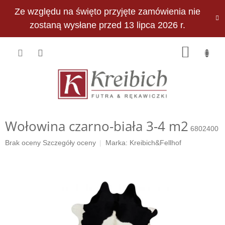
Przejść
Ze względu na święto przyjęte zamówienia nie
do
PLN
treści
zostaną wysłane przed 13 lipca 2026 r.
KOSZY
Wołowina czarno-biała 3-4 m2
6802400
Średnia
Brak oceny
Szczegóły oceny
Marka:
Kreibich&Fellhof
ocena
produktu
wynosi
0,0
na
5
gwiazdek.