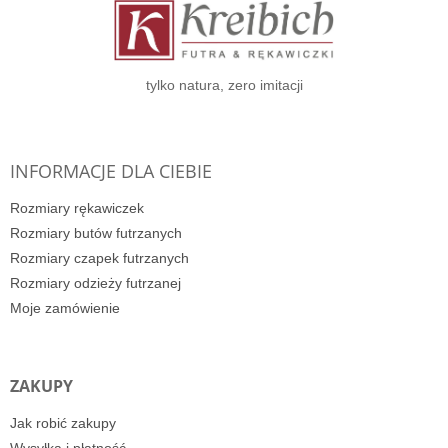
p
k
a
tylko natura, zero imitacji
INFORMACJE DLA CIEBIE
Rozmiary rękawiczek
Rozmiary butów futrzanych
Rozmiary czapek futrzanych
Rozmiary odzieży futrzanej
Moje zamówienie
ZAKUPY
Jak robić zakupy
Wysyłka i płatność