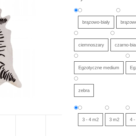
brązowo-biały
brązowo
ciemnoszary
czarno-bia
Egzotyczne medium
Eg
zebra
3 - 4 m2
3 m2
4 