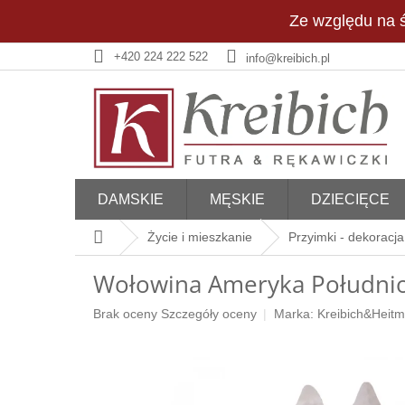
Przejść
Ze względu na ś
do
treści
+420 224 222 522
info@kreibich.pl
DAMSKIE
MĘSKIE
DZIECIĘCE
Home
Życie i mieszkanie
Przyimki - dekoracja
Wołowina Ameryka Południ
Średnia
Brak oceny
Szczegóły oceny
Marka:
Kreibich&Heit
ocena
produktu
wynosi
0,0
na