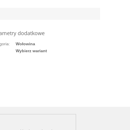
ametry dodatkowe
goria
:
Wołowina
:
Wybierz wariant