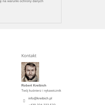
dę na
warunki ochrony danych
Kontakt
Robert Kreibich
Twój kuśnierz i rękawicznik
info
@
kreibich.pl