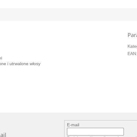
Par
Kate
EAN
ki
one i utrwalone włosy
E-mail
ail