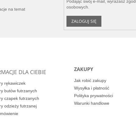
Podając swój e-mail, wyrażasz zgo
osobowych
.
acje na temat
ZALOGUJ SIĘ
ZAKUPY
MACJE DLA CIEBIE
Jak robić zakupy
y rękawiczek
Wysyłka i płatność
y butów futrzanych
Polityka prywatności
y czapek futrzanych
Warunki handlowe
y odzieży futrzanej
amówienie