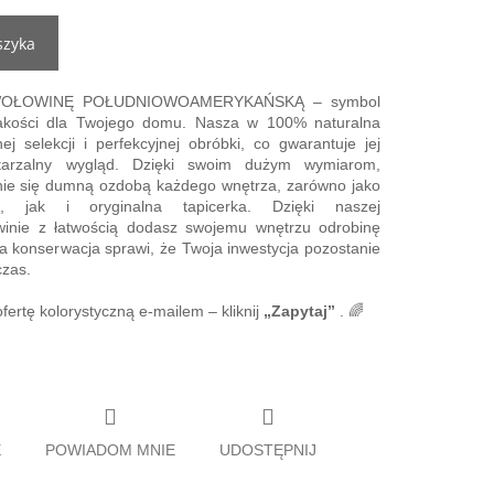
szyka
ą WOŁOWINĘ POŁUDNIOWOAMERYKAŃSKĄ – symbol
jakości dla Twojego domu. Nasza w 100% naturalna
ej selekcji i perfekcyjnej obróbki, co gwarantuje jej
wtarzalny wygląd. Dzięki swoim dużym wymiarom,
nie się dumną ozdobą każdego wnętrza, zarówno jako
, jak i oryginalna tapicerka. Dzięki naszej
winie z łatwością dodasz swojemu wnętrzu odrobinę
na konserwacja sprawi, że Twoja inwestycja pozostanie
czas.
ertę kolorystyczną e-mailem – kliknij
„Zapytaj”
. 🌈
E
POWIADOM MNIE
UDOSTĘPNIJ