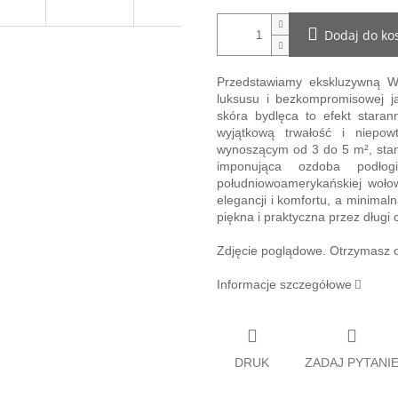
Dodaj do ko
Przedstawiamy ekskluzywn
luksusu i bezkompromisowej 
skóra bydlęca to efekt starann
wyjątkową trwałość i niepo
wynoszącym od 3 do 5 m², sta
imponująca ozdoba podłogi
południowoamerykańskiej woło
elegancji i komfortu, a minimal
piękna i praktyczna przez długi 
Zdjęcie poglądowe. Otrzymasz of
Informacje szczegółowe
DRUK
ZADAJ PYTANI