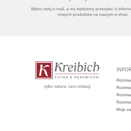
Wpisz swój e-mail, a my będziemy przesyłać ci inform
nowych produktów na naszym e-shop.
S
t
o
p
k
INFOR
a
Rozmiar
tylko natura, zero imitacji
Rozmiar
Rozmiar
Rozmiar
Moje z