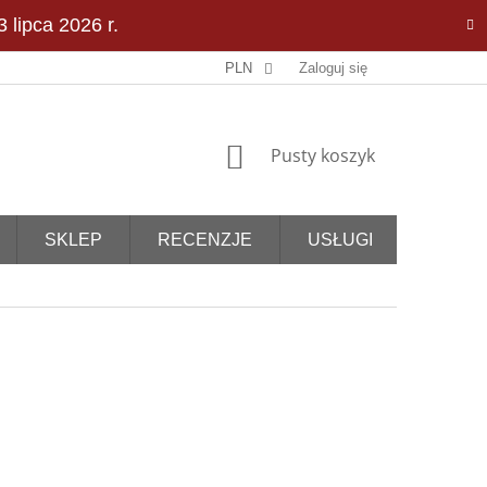
 lipca 2026 r.
PLN
Zaloguj się
KOSZYK
Pusty koszyk
SKLEP
RECENZJE
USŁUGI