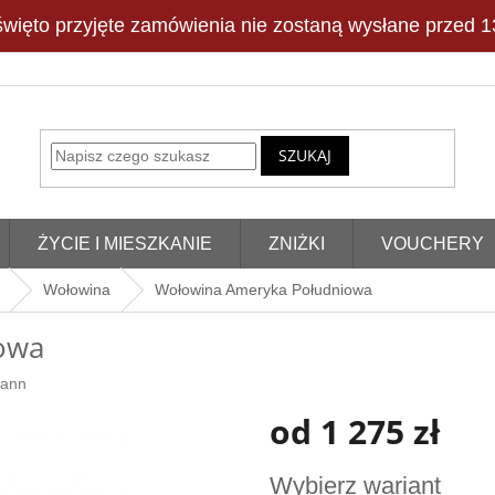
więto przyjęte zamówienia nie zostaną wysłane przed 13
SZUKAJ
ŻYCIE I MIESZKANIE
ZNIŻKI
VOUCHERY
Wołowina
Wołowina Ameryka Południowa
owa
mann
od
1 275 zł
Cena
Wybierz wariant
jednostkowa: