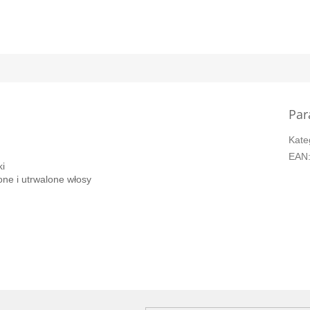
Par
Kate
EAN
ki
one i utrwalone włosy