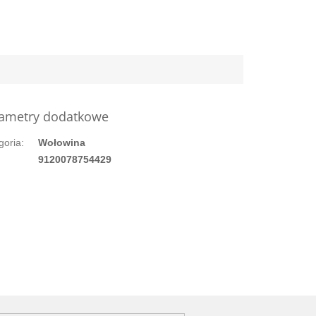
ametry dodatkowe
goria
:
Wołowina
:
9120078754429