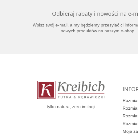
Odbieraj rabaty i nowości na e-m
Wpisz swój e-mail, a my będziemy przesyłać ci inform
nowych produktów na naszym e-shop.
S
t
o
p
k
INFOR
a
Rozmiar
tylko natura, zero imitacji
Rozmiar
Rozmiar
Rozmiar
Moje z