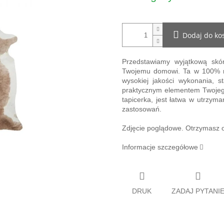
Dodaj do ko
Przedstawiamy wyjątkową skó
Twojemu domowi. Ta w 100% nat
wysokiej jakości wykonania, s
praktycznym elementem Twojego
tapicerka, jest łatwa w utrzym
zastosowań.
Zdjęcie poglądowe. Otrzymasz of
Informacje szczegółowe
DRUK
ZADAJ PYTANI