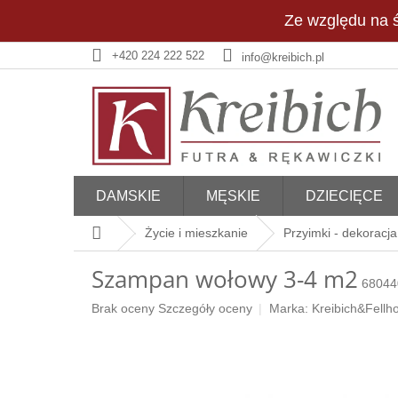
Przejść
Ze względu na ś
do
treści
+420 224 222 522
info@kreibich.pl
DAMSKIE
MĘSKIE
DZIECIĘCE
Home
Życie i mieszkanie
Przyimki - dekoracja
Szampan wołowy 3-4 m2
68044
Średnia
Brak oceny
Szczegóły oceny
Marka:
Kreibich&Fellho
ocena
produktu
wynosi
0,0
na