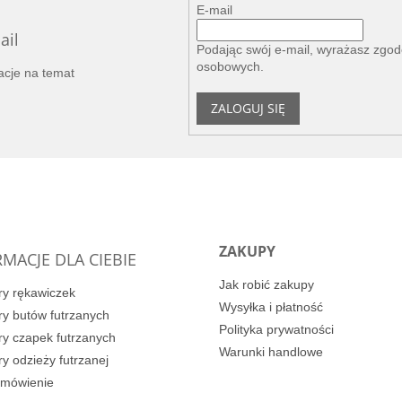
E-mail
ail
Podając swój e-mail, wyrażasz zgo
osobowych
.
acje na temat
ZALOGUJ SIĘ
ZAKUPY
MACJE DLA CIEBIE
Jak robić zakupy
y rękawiczek
Wysyłka i płatność
y butów futrzanych
Polityka prywatności
y czapek futrzanych
Warunki handlowe
y odzieży futrzanej
amówienie