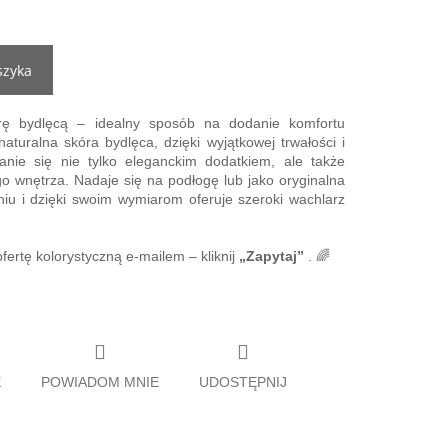
szyka
rę bydlęcą – idealny sposób na dodanie komfortu
uralna skóra bydlęca, dzięki wyjątkowej trwałości i
tanie się nie tylko eleganckim dodatkiem, ale także
 wnętrza. Nadaje się na podłogę lub jako oryginalna
aniu i dzięki swoim wymiarom oferuje szeroki wachlarz
ertę kolorystyczną e-mailem – kliknij
„Zapytaj”
. 🌈
E
POWIADOM MNIE
UDOSTĘPNIJ