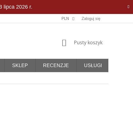
 lipca 2026 r.
PLN
Zaloguj się
KOSZYK
Pusty koszyk
SKLEP
RECENZJE
USŁUGI