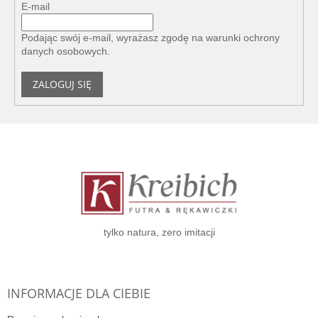
E-mail
Podając swój e-mail, wyrażasz zgodę na
warunki ochrony
danych osobowych
.
ZALOGUJ SIĘ
S
t
o
p
k
a
tylko natura, zero imitacji
INFORMACJE DLA CIEBIE