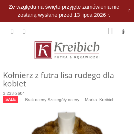
Przejść
Ze względu na święto przyjęte zamówienia nie
do
PLN
treści
zostaną wysłane przed 13 lipca 2026 r.
KOSZY
Kołnierz z futra lisa rudego dla
kobiet
3.233-2604
Średnia
Brak oceny
Szczegóły oceny
Marka:
Kreibich
SALE
ocena
produktu
wynosi
0,0
na
5