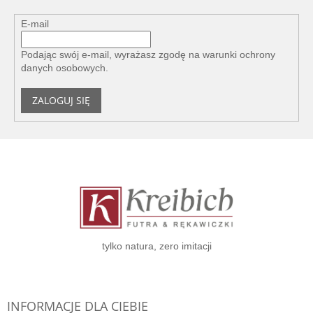
E-mail
Podając swój e-mail, wyrażasz zgodę na
warunki ochrony
danych osobowych
.
ZALOGUJ SIĘ
S
t
o
p
k
a
tylko natura, zero imitacji
INFORMACJE DLA CIEBIE