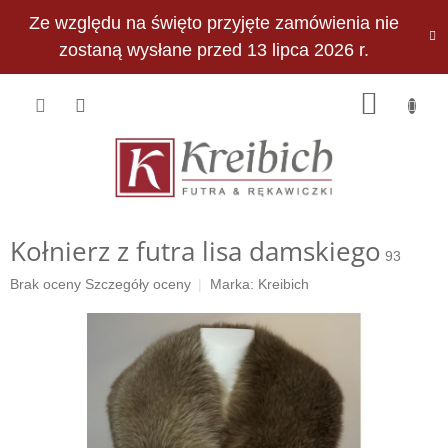
Przejść
Ze względu na święto przyjęte zamówienia nie
do
PLN
treści
zostaną wysłane przed 13 lipca 2026 r.
KOSZY
Kołnierz z futra lisa damskiego
93
Średnia
Brak oceny
Szczegóły oceny
Marka:
Kreibich
ocena
produktu
wynosi
0,0
na
5
gwiazdek.