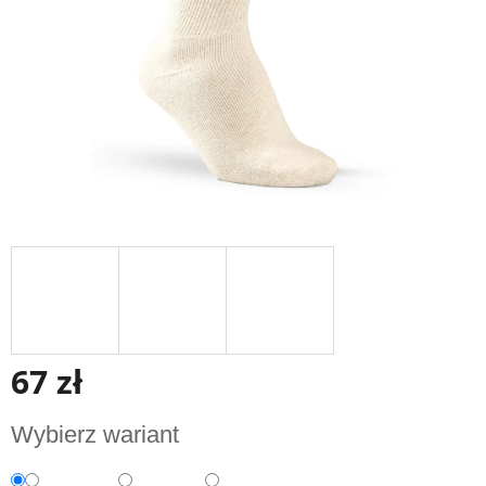
67 zł
Cena
Wybierz wariant
jednostkowa: