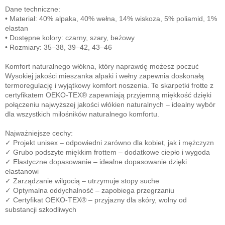
Dane techniczne:
• Materiał: 40% alpaka, 40% wełna, 14% wiskoza, 5% poliamid, 1%
elastan
• Dostępne kolory: czarny, szary, beżowy
• Rozmiary: 35–38, 39–42, 43–46
Komfort naturalnego włókna, który naprawdę możesz poczuć
Wysokiej jakości mieszanka alpaki i wełny zapewnia doskonałą
termoregulację i wyjątkowy komfort noszenia. Te skarpetki frotte z
certyfikatem OEKO-TEX® zapewniają przyjemną miękkość dzięki
połączeniu najwyższej jakości włókien naturalnych – idealny wybór
dla wszystkich miłośników naturalnego komfortu.
Najważniejsze cechy:
✓ Projekt unisex – odpowiedni zarówno dla kobiet, jak i mężczyzn
✓ Grubo podszyte miękkim frottem – dodatkowe ciepło i wygoda
✓ Elastyczne dopasowanie – idealne dopasowanie dzięki
elastanowi
✓ Zarządzanie wilgocią – utrzymuje stopy suche
✓ Optymalna oddychalność – zapobiega przegrzaniu
✓ Certyfikat OEKO-TEX® – przyjazny dla skóry, wolny od
substancji szkodliwych