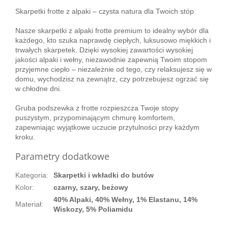
Skarpetki frotte z alpaki – czysta natura dla Twoich stóp
Nasze skarpetki z alpaki frotte premium to idealny wybór dla
każdego, kto szuka naprawdę ciepłych, luksusowo miękkich i
trwałych skarpetek. Dzięki wysokiej zawartości wysokiej
jakości alpaki i wełny, niezawodnie zapewnią Twoim stopom
przyjemne ciepło – niezależnie od tego, czy relaksujesz się w
domu, wychodzisz na zewnątrz, czy potrzebujesz ogrzać się
w chłodne dni.
Gruba podszewka z frotte rozpieszcza Twoje stopy
puszystym, przypominającym chmurę komfortem,
zapewniając wyjątkowe uczucie przytulności przy każdym
kroku.
Parametry dodatkowe
Kategoria
:
Skarpetki i wkładki do butów
Kolor
:
czarny, szary, beżowy
40% Alpaki, 40% Wełny, 1% Elastanu, 14%
Materiał
:
Wiskozy, 5% Poliamidu