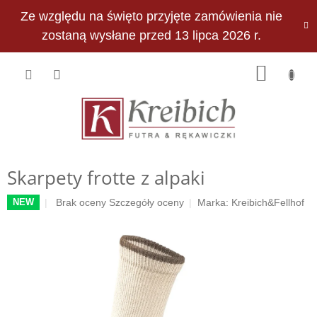
Przejść
Ze względu na święto przyjęte zamówienia nie
do
PLN
treści
zostaną wysłane przed 13 lipca 2026 r.
KOSZY
Skarpety frotte z alpaki
Średnia
Brak oceny
Szczegóły oceny
Marka:
Kreibich&Fellhof
NEW
ocena
produktu
wynosi
0,0
na
5
gwiazdek.