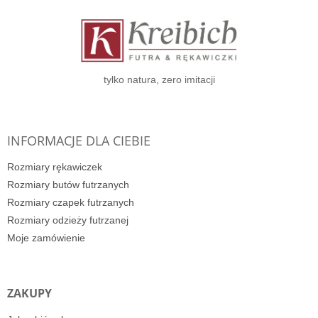
o
p
k
a
tylko natura, zero imitacji
INFORMACJE DLA CIEBIE
Rozmiary rękawiczek
Rozmiary butów futrzanych
Rozmiary czapek futrzanych
Rozmiary odzieży futrzanej
Moje zamówienie
ZAKUPY