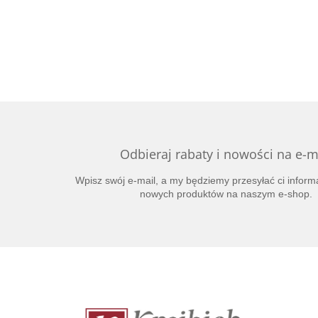
Odbieraj rabaty i nowości na e-m
Wpisz swój e-mail, a my będziemy przesyłać ci inform
nowych produktów na naszym e-shop.
S
t
o
p
k