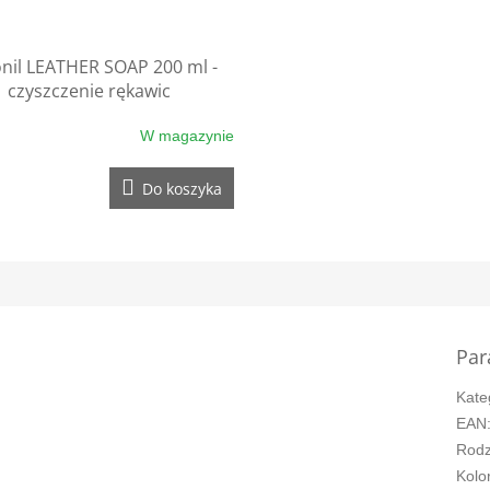
onil LEATHER SOAP 200 ml -
czyszczenie rękawic
W magazynie
Do koszyka
Par
Kate
EAN
Rodz
Kolo