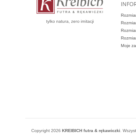
INFOR
a
Rozmiar
tylko natura, zero imitacji
Rozmiar
Rozmiar
Rozmiar
Moje z
Copyright 2026
KREIBICH futra & rękawiczki
. Wszys