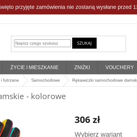
więto przyjęte zamówienia nie zostaną wysłane przed 13
SZUKAJ
ŻYCIE I MIESZKANIE
ZNIŻKI
VOUCHERY
i futrzane
Samochodowe
Rękawiczki samochodowe damski
mskie - kolorowe
306 zł
Cena
Wybierz wariant
jednostkowa: