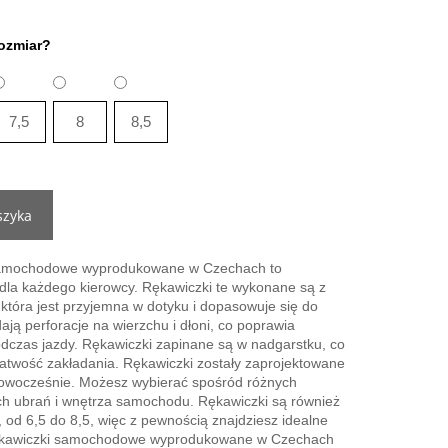
ozmiar?
7,5
8
8,5
szyka
samochodowe wyprodukowane w Czechach to
 dla każdego kierowcy. Rękawiczki te wykonane są z
, która jest przyjemna w dotyku i dopasowuje się do
dają perforacje na wierzchu i dłoni, co poprawia
odczas jazdy. Rękawiczki zapinane są w nadgarstku, co
atwość zakładania. Rękawiczki zostały zaprojektowane
nowocześnie. Możesz wybierać spośród różnych
ch ubrań i wnętrza samochodu. Rękawiczki są również
od 6,5 do 8,5, więc z pewnością znajdziesz idealne
 rękawiczki samochodowe wyprodukowane w Czechach