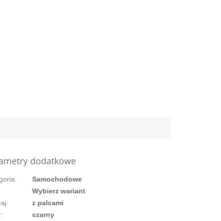
ametry dodatkowe
goria
:
Samochodowe
:
Wybierz wariant
aj
:
z palcami
r
:
czarny