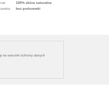
riał
:
100% skóra naturalna
szewka
:
bez podszewki
dę na
warunki ochrony danych