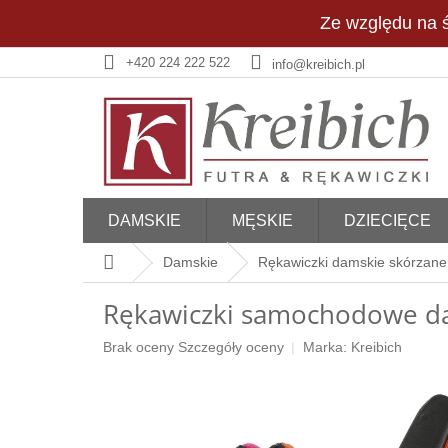
Przejść
Ze względu na ś
do
treści
+420 224 222 522
info@kreibich.pl
DAMSKIE
MĘSKIE
DZIECIĘCE
Home
Damskie
Rękawiczki damskie skórzane 
Rękawiczki samochodowe da
Średnia
Brak oceny
Szczegóły oceny
Marka:
Kreibich
ocena
produktu
wynosi
0,0
na