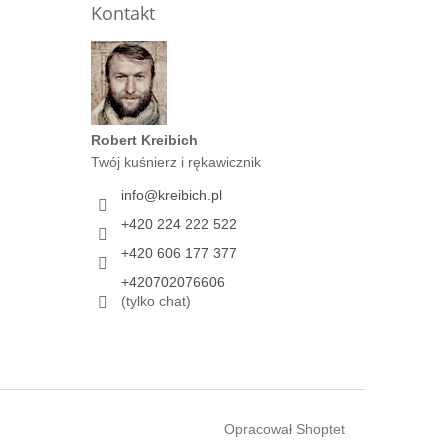
Kontakt
Robert Kreibich
Twój kuśnierz i rękawicznik
info
@
kreibich.pl
+420 224 222 522
+420 606 177 377
+420702076606
(tylko chat)
Opracował Shoptet