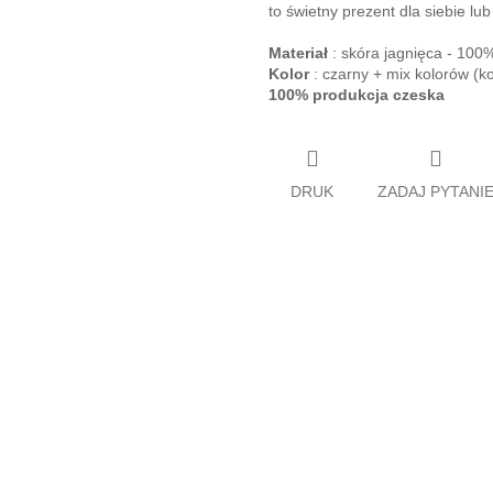
to świetny prezent dla siebie lub 
Materiał
: skóra jagnięca - 100
Kolor
: czarny + mix kolorów (ko
100% produkcja czeska
DRUK
ZADAJ PYTANI