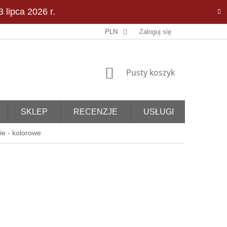
 lipca 2026 r.
PLN
Zaloguj się
KOSZYK
Pusty koszyk
SKLEP
RECENZJE
USŁUGI
e - kolorowe