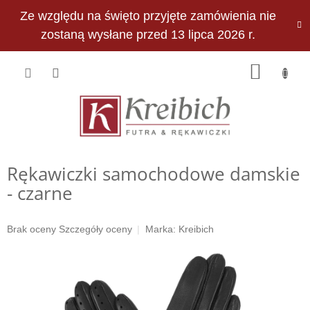
Przejść
Ze względu na święto przyjęte zamówienia nie
do
PLN
treści
zostaną wysłane przed 13 lipca 2026 r.
KOSZY
Rękawiczki samochodowe damskie
- czarne
Średnia
Brak oceny
Szczegóły oceny
Marka:
Kreibich
ocena
produktu
wynosi
0,0
na
5