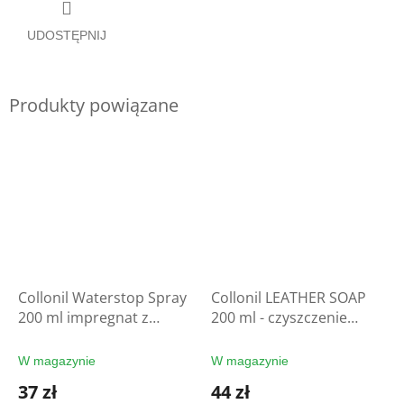
UDOSTĘPNIJ
Produkty powiązane
Collonil Waterstop Spray
Collonil LEATHER SOAP
200 ml impregnat z
200 ml - czyszczenie
filtrem UV - ochrona
rękawic
rękawic
W magazynie
W magazynie
37 zł
44 zł