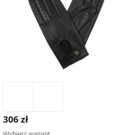
gwiazdek.
306 zł
Cena
Wybierz wariant