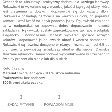
Czechach to luksusowy i praktyczny dodatek dla każdego kierowcy.
Rękawiczki te wykonane są z wysokiej jakości jagnięcej skóry, która
jest przyjemna w dotyku i dopasowuje się do kształtu dłoni.
Rękawiczki posiadają perforacje na wierzchu i dłoni, co poprawia
komfort i wrażliwość na dotyk podczas jazdy. Rękawiczki zapinane
są w nadgarstku, co zapewnia dobre dopasowanie i łatwość
zakładania. Rękawiczki zostały zaprojektowane tak, aby wyglądały
elegancko i nowocześnie. Możesz wybierać spośród różnych
kolorów i dopasować je do swoich ubrań i wnętrza samochodu.
Rękawiczki są również dostępne w różnych rozmiarach, od 6,5 do
8,5, więc z pewnością znajdziesz idealne dla siebie. Damskie
skórzane rękawiczki samochodowe wyprodukowane w Czechach to
świetny prezent dla siebie lub dla bliskich.
Kolor:
czarny
Materiał
: skóra jagnięca - 100% skóra naturalna
Podszewka:
bez podszewki
100% produkcja czeska
ZADAJ PYTANIE
POWIADOM MNIE