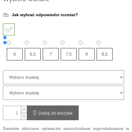
jednostkowa:
Jak wybrać odpowiedni rozmiar?
6
6,5
7
7,5
8
8,5
Dodaj do koszyka
Damskie skórzane rękawiczki samochodowe wyprodukowane w