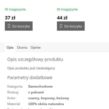
filtrem UV - ochrona
rękawic
rękawic
W magazynie
W magazynie
37 zł
44 zł
Do koszyka
Do koszyka
Opis
Ocena
Opinie
Opis szczegółowy produktu
Opis produktu jest niedostępny
Parametry dodatkowe
Kategoria
:
Samochodowe
Rodzaj
:
z palcami
Kolor
:
czarny, brązowy, beżowy
Materiał
:
100% skóra naturalna