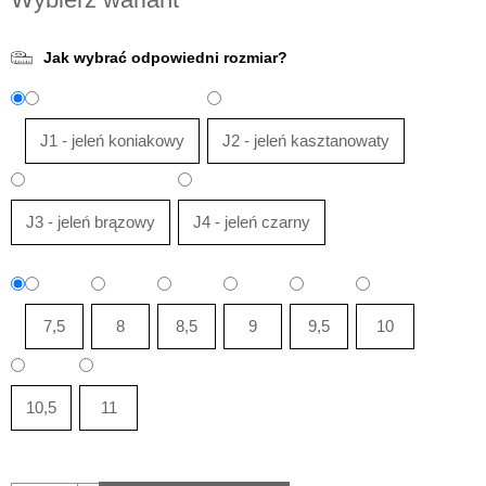
jednostkowa:
Jak wybrać odpowiedni rozmiar?
J1 - jeleń koniakowy
J2 - jeleń kasztanowaty
J3 - jeleń brązowy
J4 - jeleń czarny
7,5
8
8,5
9
9,5
10
10,5
11