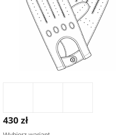
gwiazdek.
430 zł
Cena
Wybierz wariant