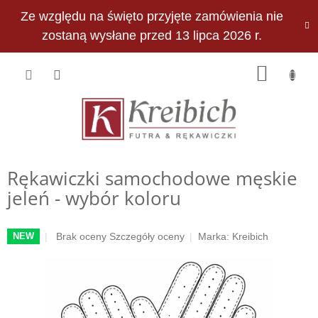
Przejść
Ze względu na święto przyjęte zamówienia nie
do
PLN
treści
zostaną wysłane przed 13 lipca 2026 r.
KOSZY
Rękawiczki samochodowe męskie
jeleń - wybór koloru
Średnia
Brak oceny
Szczegóły oceny
Marka:
Kreibich
NEW
ocena
produktu
wynosi
0,0
na
5