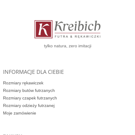
S
t
o
p
k
a
tylko natura, zero imitacji
INFORMACJE DLA CIEBIE
Rozmiary rękawiczek
Rozmiary butów futrzanych
Rozmiary czapek futrzanych
Rozmiary odzieży futrzanej
Moje zamówienie