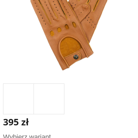
gwiazdek.
395 zł
Cena
Wybierz wariant