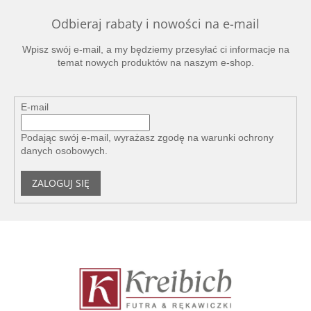
Odbieraj rabaty i nowości na e-mail
Wpisz swój e-mail, a my będziemy przesyłać ci informacje na
temat nowych produktów na naszym e-shop.
E-mail
Podając swój e-mail, wyrażasz zgodę na
warunki ochrony
danych osobowych
.
ZALOGUJ SIĘ
S
t
o
p
k
a