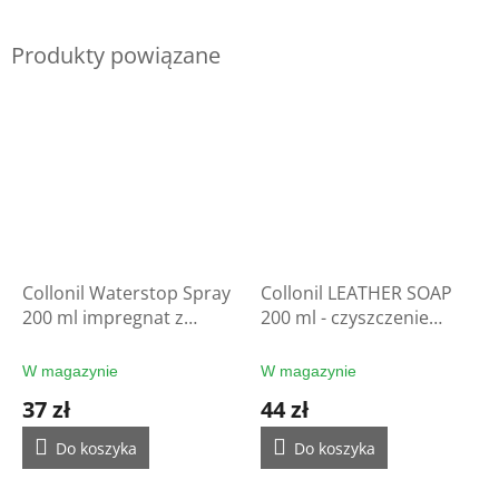
Produkty powiązane
Collonil Waterstop Spray
Collonil LEATHER SOAP
200 ml impregnat z
200 ml - czyszczenie
filtrem UV - ochrona
rękawic
rękawic
W magazynie
W magazynie
37 zł
44 zł
Do koszyka
Do koszyka