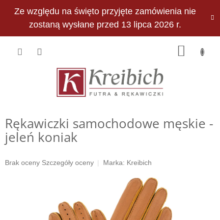
Przejść
Ze względu na święto przyjęte zamówienia nie
do
PLN
treści
zostaną wysłane przed 13 lipca 2026 r.
KOSZY
Rękawiczki samochodowe męskie -
jeleń koniak
Średnia
Brak oceny
Szczegóły oceny
Marka:
Kreibich
ocena
produktu
wynosi
0,0
na
5