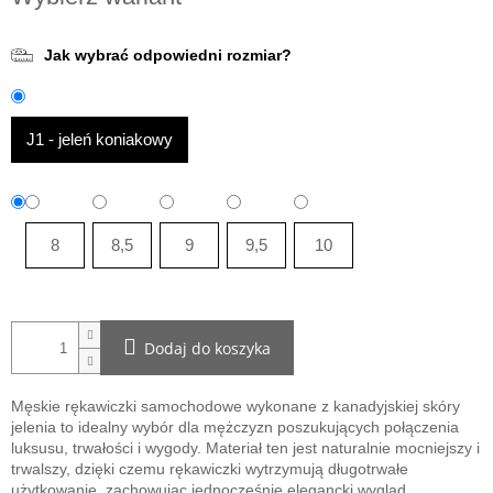
jednostkowa:
Jak wybrać odpowiedni rozmiar?
J1 - jeleń koniakowy
8
8,5
9
9,5
10
Dodaj do koszyka
Męskie rękawiczki samochodowe wykonane z kanadyjskiej skóry
jelenia to idealny wybór dla mężczyzn poszukujących połączenia
luksusu, trwałości i wygody. Materiał ten jest naturalnie mocniejszy i
trwalszy, dzięki czemu rękawiczki wytrzymują długotrwałe
użytkowanie, zachowując jednocześnie elegancki wygląd.