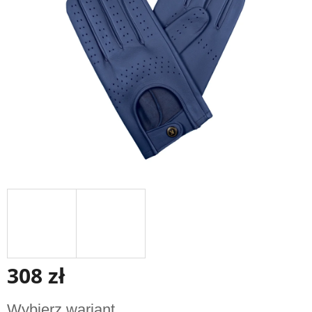
gwiazdek.
308 zł
Cena
Wybierz wariant