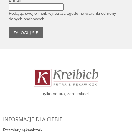
E-mail
Podając swój e-mail, wyrażasz zgodę na
warunki ochrony
danych osobowych
.
ZALOGUJ SIĘ
S
t
o
p
k
a
tylko natura, zero imitacji
INFORMACJE DLA CIEBIE
Rozmiary rękawiczek