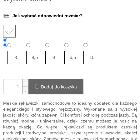
jednostkowa:
Jak wybrać odpowiedni rozmiar?
8
8,5
9
9,5
10
Dodaj do koszyka
Męskie rękawiczki samochodowe to idealny dodatek dla każdego
eleganckiego i stylowego mężczyzny. Wykonane są z wysokiej
jakości skóry, która zapewni Ci komfort i ochronę podczas jazdy. Są
również modne i uniwersalne, dzięki czemu możesz je nosić na
każdą okazję. Co więcej, rękawiczki są produktem czeskiej
produkcji i tradycyjnej produkcji, szyte ręcznie z wysokiej jakości
ekologicznej skóry. Zamów męskie rękawiczki samochodowe już