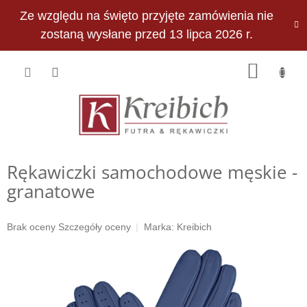
Przejść
Ze względu na święto przyjęte zamówienia nie
do
PLN
treści
zostaną wysłane przed 13 lipca 2026 r.
KOSZY
Rękawiczki samochodowe męskie -
granatowe
Średnia
Brak oceny
Szczegóły oceny
Marka:
Kreibich
ocena
produktu
wynosi
0,0
na
5