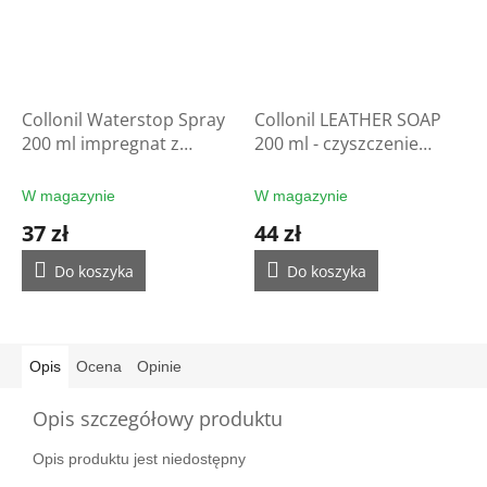
Collonil Waterstop Spray
Collonil LEATHER SOAP
200 ml impregnat z
200 ml - czyszczenie
filtrem UV - ochrona
rękawic
rękawic
W magazynie
W magazynie
37 zł
44 zł
Do koszyka
Do koszyka
Opis
Ocena
Opinie
Opis szczegółowy produktu
Opis produktu jest niedostępny