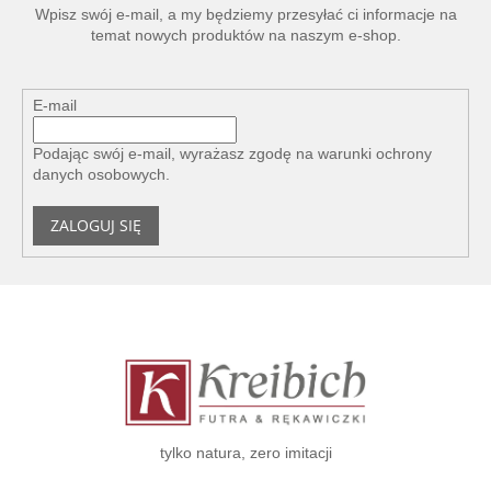
Wpisz swój e-mail, a my będziemy przesyłać ci informacje na
temat nowych produktów na naszym e-shop.
E-mail
Podając swój e-mail, wyrażasz zgodę na
warunki ochrony
danych osobowych
.
ZALOGUJ SIĘ
S
t
o
p
k
a
tylko natura, zero imitacji