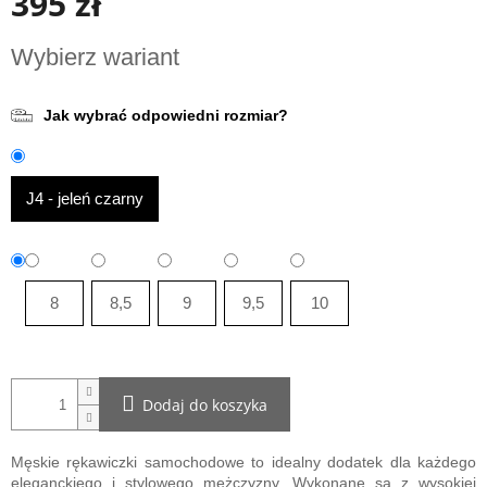
395 zł
Cena
Wybierz wariant
jednostkowa:
Jak wybrać odpowiedni rozmiar?
J4 - jeleń czarny
8
8,5
9
9,5
10
Dodaj do koszyka
Męskie rękawiczki samochodowe to idealny dodatek dla każdego
eleganckiego i stylowego mężczyzny. Wykonane są z wysokiej