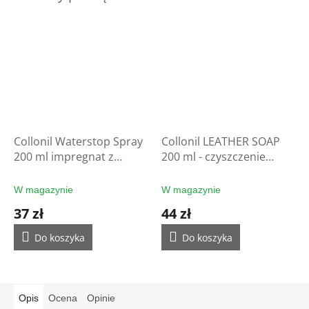
Collonil Waterstop Spray
Collonil LEATHER SOAP
200 ml impregnat z
200 ml - czyszczenie
filtrem UV - ochrona
rękawic
rękawic
W magazynie
W magazynie
37 zł
44 zł
Do koszyka
Do koszyka
Opis
Ocena
Opinie