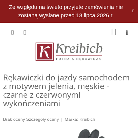
Przejść
Ze względu na święto przyjęte zamówienia nie
do
PLN
treści
zostaną wysłane przed 13 lipca 2026 r.
KOSZY
Rękawiczki do jazdy samochodem
z motywem jelenia, męskie -
czarne z czerwonymi
wykończeniami
Średnia
Brak oceny
Szczegóły oceny
Marka:
Kreibich
ocena
produktu
wynosi