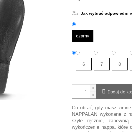
Jak wybrać odpowiedni r
czarny
6
7
8
Dodaj do ko
Co ubrać, gdy masz zimne
NAPPALAN wykonane z najd
szyte ręcznie, zapewnią
wykończenie nappa, które o