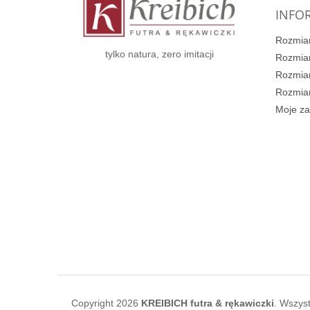
k
INFOR
a
Rozmiar
tylko natura, zero imitacji
Rozmiar
Rozmiar
Rozmiar
Moje z
Copyright 2026
KREIBICH futra & rękawiczki
. Wszys