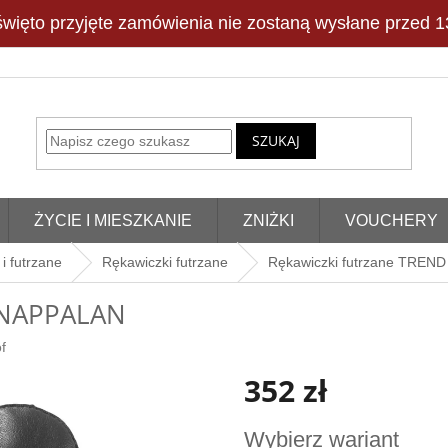
więto przyjęte zamówienia nie zostaną wysłane przed 13
SZUKAJ
ŻYCIE I MIESZKANIE
ZNIŻKI
VOUCHERY
i futrzane
Rękawiczki futrzane
Rękawiczki futrzane TREN
D NAPPALAN
f
352 zł
Cena
Wybierz wariant
jednostkowa: