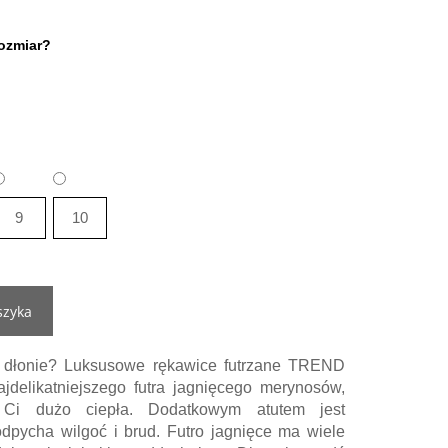
ozmiar?
9
10
szyka
 dłonie? Luksusowe rękawice futrzane TREND
elikatniejszego futra jagnięcego merynosów,
 Ci dużo ciepła. Dodatkowym atutem jest
dpycha wilgoć i brud. Futro jagnięce ma wiele