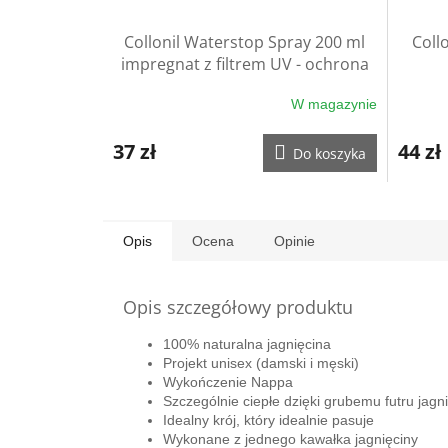
Collonil Waterstop Spray 200 ml
Coll
impregnat z filtrem UV - ochrona
rękawic
W magazynie
37 zł
44 zł
Do koszyka
Opis
Ocena
Opinie
Opis szczegółowy produktu
100% naturalna jagnięcina
Projekt unisex (damski i męski)
Wykończenie Nappa
Szczególnie ciepłe dzięki grubemu futru jag
Idealny krój, który idealnie pasuje
Wykonane z jednego kawałka jagnięciny