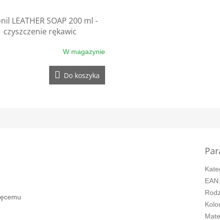
onil LEATHER SOAP 200 ml -
czyszczenie rękawic
W magazynie
Do koszyka
Par
Kate
EAN
Rodz
nięcemu
Kolo
Mate