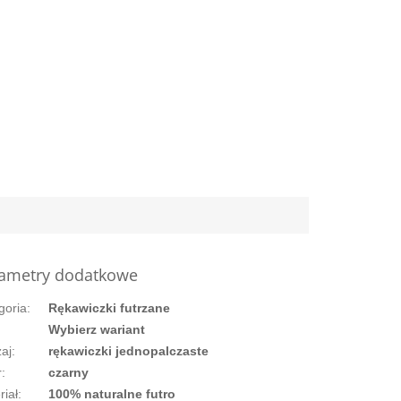
ametry dodatkowe
goria
:
Rękawiczki futrzane
:
Wybierz wariant
aj
:
rękawiczki jednopalczaste
r
:
czarny
riał
:
100% naturalne futro