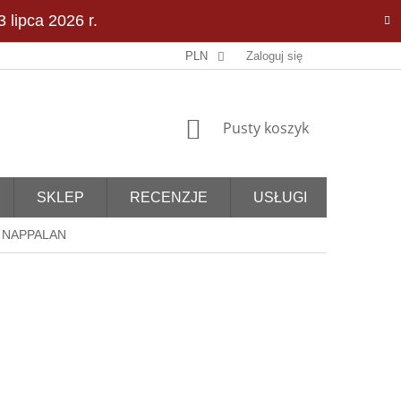
 lipca 2026 r.
PLN
Zaloguj się
KOSZYK
Pusty koszyk
SKLEP
RECENZJE
USŁUGI
D NAPPALAN