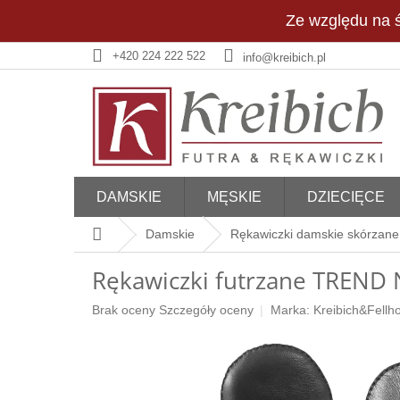
Przejść
Ze względu na ś
do
treści
+420 224 222 522
info@kreibich.pl
DAMSKIE
MĘSKIE
DZIECIĘCE
Home
Damskie
Rękawiczki damskie skórzane 
Rękawiczki futrzane TREN
Średnia
Brak oceny
Szczegóły oceny
Marka:
Kreibich&Fellho
ocena
produktu
wynosi
0,0
na