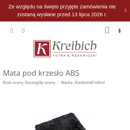
Przejść
Ze względu na święto przyjęte zamówienia nie
do
PLN
treści
zostaną wysłane przed 13 lipca 2026 r.
KOSZY
Mata pod krzesło ABS
Średnia
Brak oceny
Szczegóły oceny
Marka:
Kreibich&Fellhof
ocena
produktu
wynosi
0,0
na
5
gwiazdek.