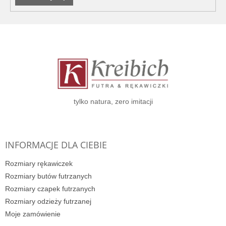
S
t
o
p
k
a
tylko natura, zero imitacji
INFORMACJE DLA CIEBIE
Rozmiary rękawiczek
Rozmiary butów futrzanych
Rozmiary czapek futrzanych
Rozmiary odzieży futrzanej
Moje zamówienie