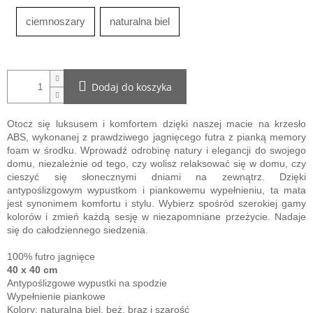
ciemnoszary
naturalna biel
Dodaj do koszyka
Otocz się luksusem i komfortem dzięki naszej macie na krzesło
ABS, wykonanej z prawdziwego jagnięcego futra z pianką memory
foam w środku. Wprowadź odrobinę natury i elegancji do swojego
domu, niezależnie od tego, czy wolisz relaksować się w domu, czy
cieszyć się słonecznymi dniami na zewnątrz. Dzięki
antypoślizgowym wypustkom i piankowemu wypełnieniu, ta mata
jest synonimem komfortu i stylu. Wybierz spośród szerokiej gamy
kolorów i zmień każdą sesję w niezapomniane przeżycie. Nadaje
się do całodziennego siedzenia.
100% futro jagnięce
40 x 40 cm
Antypoślizgowe wypustki na spodzie
Wypełnienie piankowe
Kolory: naturalna biel, beż, brąz i szarość