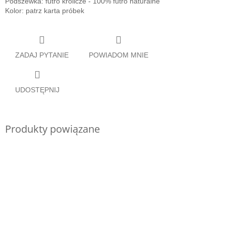
Podszewka: futro królicze - 100% futro naturalne
Kolor: patrz karta próbek
ZADAJ PYTANIE
POWIADOM MNIE
UDOSTĘPNIJ
Produkty powiązane