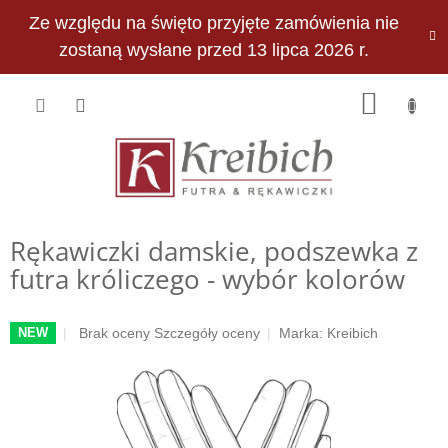
Przejść
Ze względu na święto przyjęte zamówienia nie
do
PLN
treści
zostaną wysłane przed 13 lipca 2026 r.
KOSZY
Rękawiczki damskie, podszewka z
futra króliczego - wybór kolorów
Średnia
Brak oceny
Szczegóły oceny
Marka:
Kreibich
NEW
ocena
produktu
wynosi
0,0
na
5