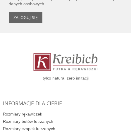
danych osobowych
.
ZALOGUJ SIĘ
S
t
o
p
k
a
tylko natura, zero imitacji
INFORMACJE DLA CIEBIE
Rozmiary rękawiczek
Rozmiary butów futrzanych
Rozmiary czapek futrzanych