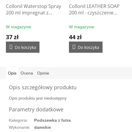
Collonil Waterstop Spray
Collonil LEATHER SOAP
200 ml impregnat z
200 ml - czyszczenie
filtrem UV - ochrona
rękawic
rękawic
W magazynie
W magazynie
37 zł
44 zł
Do koszyka
Do koszyka
Opis
Ocena
Opinie
Opis szczegółowy produktu
Opis produktu jest niedostępny
Parametry dodatkowe
Kategoria
:
Podszewka z futra
Wykonanie
:
damskie