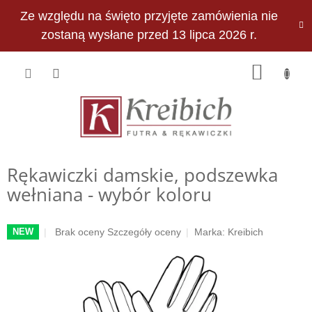
Przejść
Ze względu na święto przyjęte zamówienia nie
do
PLN
treści
zostaną wysłane przed 13 lipca 2026 r.
KOSZY
Rękawiczki damskie, podszewka
wełniana - wybór koloru
Średnia
Brak oceny
Szczegóły oceny
Marka:
Kreibich
NEW
ocena
produktu
wynosi
0,0
na
5