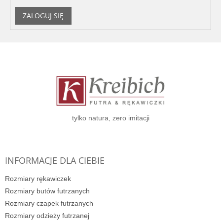
ZALOGUJ SIĘ
S
t
o
p
k
a
tylko natura, zero imitacji
INFORMACJE DLA CIEBIE
Rozmiary rękawiczek
Rozmiary butów futrzanych
Rozmiary czapek futrzanych
Rozmiary odzieży futrzanej