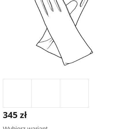
gwiazdek.
345 zł
Cena
Wybierz wariant