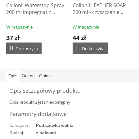
Collonil Waterstop Spray
Collonil LEATHER SOAP
200 ml impregnat z
200 ml - czyszczenie
filtrem UV - ochrona
rękawic
rękawic
W magazynie
W magazynie
37 zł
44 zł
Do koszyka
Do koszyka
Opis
Ocena
Opinie
Opis szczegółowy produktu
Opis produktu jest niedostępny
Parametry dodatkowe
Kategoria
:
Podszewka wełna
Rodzaj
:
z palcami