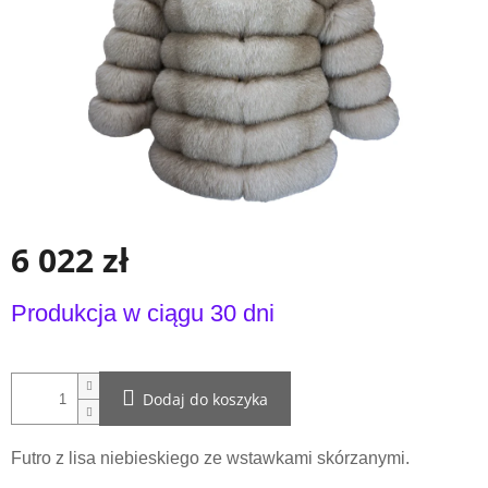
6 022 zł
Cena
Produkcja w ciągu 30 dni
jednostkowa:
Dodaj do koszyka
Futro z lisa niebieskiego ze wstawkami skórzanymi.