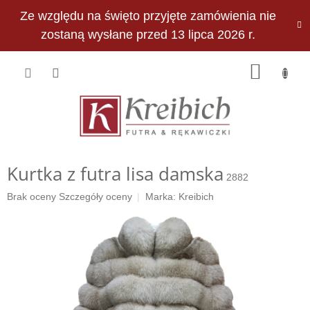
Przejść
Ze względu na święto przyjęte zamówienia nie
do
PLN
treści
zostaną wysłane przed 13 lipca 2026 r.
KOSZY
Kurtka z futra lisa damska
2882
Średnia
Brak oceny
Szczegóły oceny
Marka:
Kreibich
ocena
produktu
wynosi
0,0
na
5
gwiazdek.