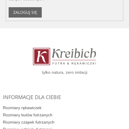
ZALOGUJ SIĘ
S
t
o
p
k
a
tylko natura, zero imitacji
INFORMACJE DLA CIEBIE
Rozmiary rękawiczek
Rozmiary butów futrzanych
Rozmiary czapek futrzanych