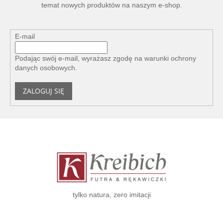
temat nowych produktów na naszym e-shop.
E-mail
Podając swój e-mail, wyrażasz zgodę na
warunki ochrony
danych osobowych
.
ZALOGUJ SIĘ
S
t
o
p
k
a
tylko natura, zero imitacji