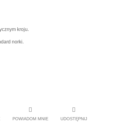
sycznym kroju.
dard norki.
E
POWIADOM MNIE
UDOSTĘPNIJ