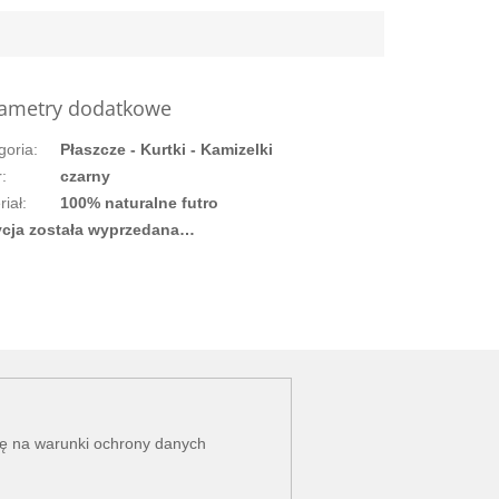
ametry dodatkowe
goria
:
Płaszcze - Kurtki - Kamizelki
r
:
czarny
riał
:
100% naturalne futro
cja została wyprzedana…
dę na
warunki ochrony danych