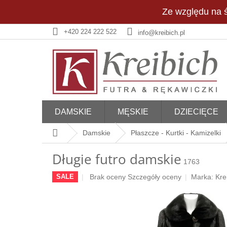
Przejść
Ze względu na ś
do
treści
+420 224 222 522
info@kreibich.pl
DAMSKIE
MĘSKIE
DZIECIĘCE
Home
Damskie
Płaszcze - Kurtki - Kamizelki
Długie futro damskie
1763
Średnia
Brak oceny
Szczegóły oceny
Marka:
Kre
SALE
ocena
produktu
wynosi
0,0
na