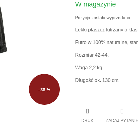
W magazynie
jednostkowa:
Pozycja została wyprzedana…
Lekki płaszcz futrzany o kla
Futro w 100% naturalne, stan
Rozmiar 42-44.
Waga 2,2 kg.
Długość ok. 130 cm.
–38 %
DRUK
ZADAJ PYTANI