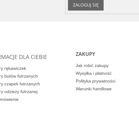
ZALOGUJ SIĘ
ZAKUPY
MACJE DLA CIEBIE
Jak robić zakupy
y rękawiczek
Wysyłka i płatność
y butów futrzanych
Polityka prywatności
y czapek futrzanych
Warunki handlowe
y odzieży futrzanej
amówienie