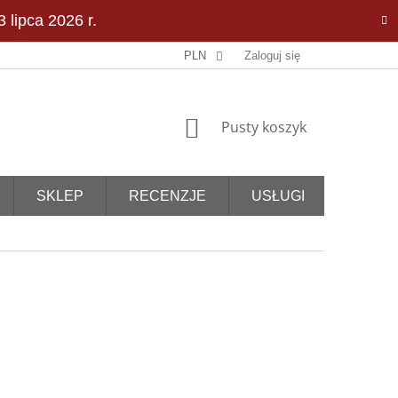
 lipca 2026 r.
PLN
Zaloguj się
KOSZYK
Pusty koszyk
SKLEP
RECENZJE
USŁUGI