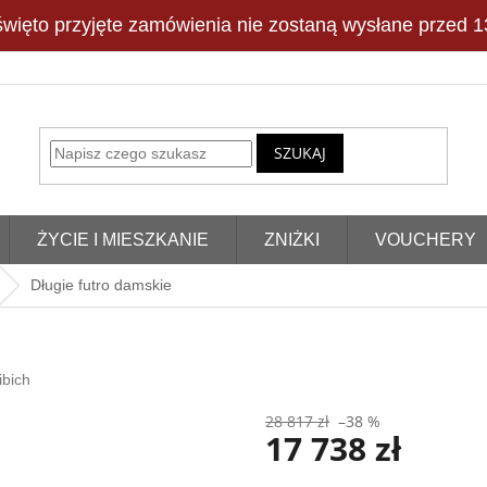
więto przyjęte zamówienia nie zostaną wysłane przed 13
SZUKAJ
ŻYCIE I MIESZKANIE
ZNIŻKI
VOUCHERY
Długie futro damskie
ibich
28 817 zł
–38 %
17 738 zł
Cena