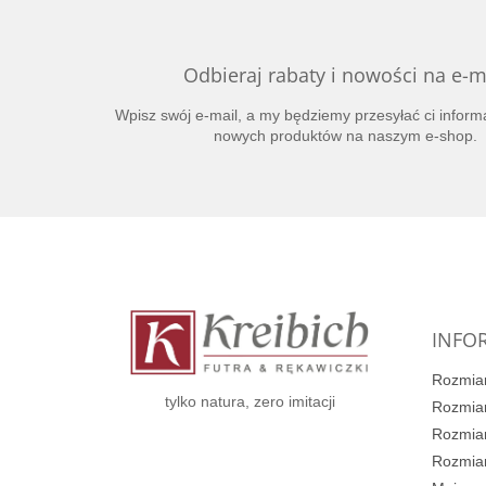
Odbieraj rabaty i nowości na e-m
Wpisz swój e-mail, a my będziemy przesyłać ci inform
nowych produktów na naszym e-shop.
S
t
o
p
k
INFOR
a
Rozmiar
tylko natura, zero imitacji
Rozmiar
Rozmiar
Rozmiar