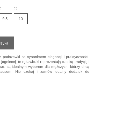
9,5
10
szyka
z podszewki są synonimem elegancji i praktyczności.
 jagnięcej, te rękawiczki reprezentują czeską tradycję i
lowe, są idealnym wyborem dla mężczyzn, którzy chcą
uksusem. Nie czekaj i zamów idealny dodatek do