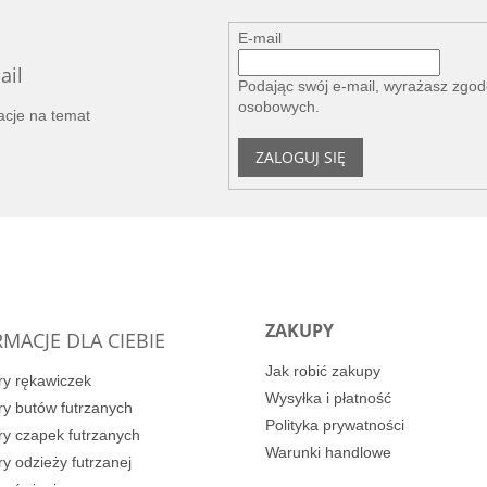
E-mail
ail
Podając swój e-mail, wyrażasz zgo
osobowych
.
acje na temat
ZALOGUJ SIĘ
ZAKUPY
MACJE DLA CIEBIE
Jak robić zakupy
y rękawiczek
Wysyłka i płatność
y butów futrzanych
Polityka prywatności
y czapek futrzanych
Warunki handlowe
y odzieży futrzanej