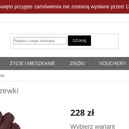
więto przyjęte zamówienia nie zostaną wysłane przed 13
SZUKAJ
ŻYCIE I MIESZKANIE
ZNIŻKI
VOUCHERY
wki
zewki
228 zł
Cena
Wybierz wariant
jednostkowa: