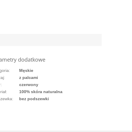
ametry dodatkowe
goria
:
Męskie
aj
:
z palcami
r
:
czerwony
riał
:
100% skóra naturalna
szewka
:
bez podszewki