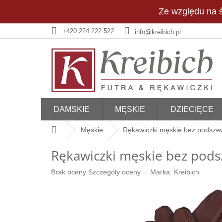
Przejść
Ze względu na ś
do
treści
+420 224 222 522
info@kreibich.pl
DAMSKIE
MĘSKIE
DZIECIĘCE
Home
Męskie
Rękawiczki męskie bez podsze
Rękawiczki męskie bez pods
Średnia
Brak oceny
Szczegóły oceny
Marka:
Kreibich
ocena
produktu
wynosi
0,0
na