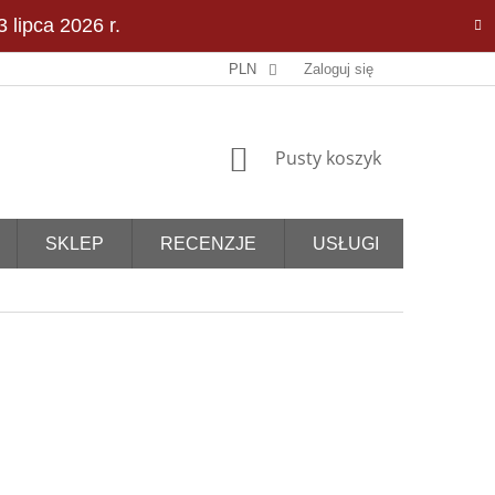
 lipca 2026 r.
PLN
Zaloguj się
KOSZYK
Pusty koszyk
SKLEP
RECENZJE
USŁUGI