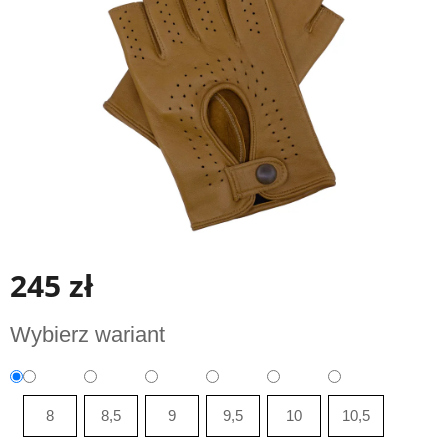
gwiazdek.
245 zł
Cena
Wybierz wariant
jednostkowa:
8
8,5
9
9,5
10
10,5