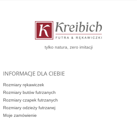
S
t
o
p
k
a
tylko natura, zero imitacji
INFORMACJE DLA CIEBIE
Rozmiary rękawiczek
Rozmiary butów futrzanych
Rozmiary czapek futrzanych
Rozmiary odzieży futrzanej
Moje zamówienie