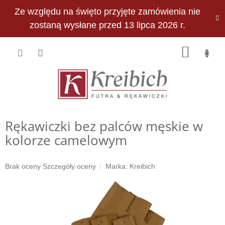
Przejść
Ze względu na święto przyjęte zamówienia nie
do
PLN
treści
zostaną wysłane przed 13 lipca 2026 r.
KOSZY
Rękawiczki bez palców męskie w
kolorze camelowym
Średnia
Brak oceny
Szczegóły oceny
Marka:
Kreibich
ocena
produktu
wynosi
0,0
na
5