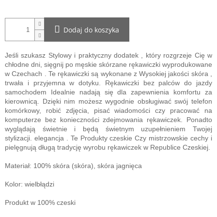
Dodaj do koszyka
Jeśli szukasz
Stylowy i praktyczny dodatek
, który rozgrzeje Cię w
chłodne dni, sięgnij po
męskie skórzane rękawiczki wyprodukowane
w Czechach
. Te rękawiczki są wykonane z
Wysokiej jakości skóra
,
trwała i przyjemna w dotyku.
Rękawiczki bez palców do jazdy
samochodem
Idealnie nadają się dla zapewnienia komfortu za
kierownicą. Dzięki nim możesz wygodnie obsługiwać swój telefon
komórkowy, robić zdjęcia, pisać wiadomości czy pracować na
komputerze bez konieczności zdejmowania rękawiczek. Ponadto
wyglądają świetnie i będą świetnym uzupełnieniem Twojej
stylizacji.
elegancja
.
Te
Produkty czeskie
Czy
mistrzowskie cechy
i
pielęgnują długą tradycję wyrobu rękawiczek w Republice Czeskiej.
Materiał: 100% skóra (skóra), skóra jagnięca
Kolor: wielbłądzi
Produkt w 100% czeski