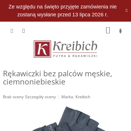
Przejść
Ze względu na święto przyjęte zamówienia nie
do
PLN
treści
zostaną wysłane przed 13 lipca 2026 r.
KOSZY
Rękawiczki bez palców męskie,
ciemnoniebieskie
Średnia
Brak oceny
Szczegóły oceny
Marka:
Kreibich
ocena
produktu
wynosi
0,0
na
5