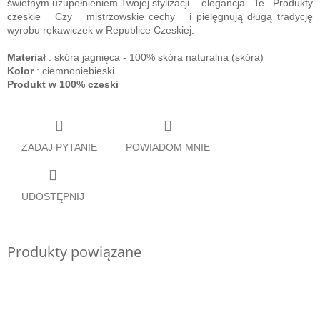
świetnym uzupełnieniem Twojej stylizacji.
elegancja
.
Te
Produkty
czeskie
Czy
mistrzowskie cechy
i pielęgnują długą tradycję
wyrobu rękawiczek w Republice Czeskiej.
Materiał
: skóra jagnięca - 100% skóra naturalna (skóra)
Kolor
: ciemnoniebieski
Produkt w 100% czeski
ZADAJ PYTANIE
POWIADOM MNIE
UDOSTĘPNIJ
Produkty powiązane