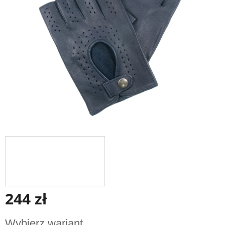
gwiazdek.
244 zł
Cena
Wybierz wariant