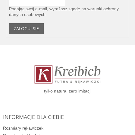
Podając swój e-mail, wyrażasz zgodę na
warunki ochrony
danych osobowych
.
ZALOGUJ SIĘ
S
t
o
p
k
a
tylko natura, zero imitacji
INFORMACJE DLA CIEBIE
Rozmiary rękawiczek