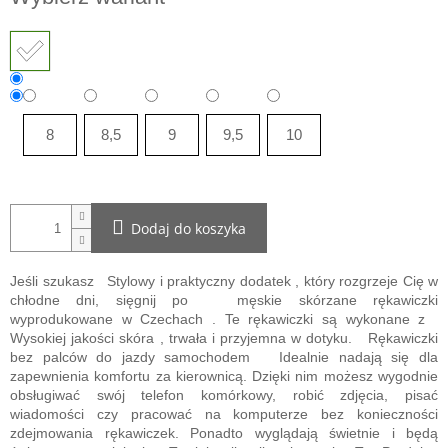
jednostkowa:
8
8,5
9
9,5
10
Dodaj do koszyka
Jeśli szukasz
Stylowy i praktyczny dodatek
, który rozgrzeje Cię w
chłodne dni, sięgnij po
męskie skórzane rękawiczki
wyprodukowane w Czechach
. Te rękawiczki są wykonane z
Wysokiej jakości skóra
, trwała i przyjemna w dotyku.
Rękawiczki
bez palców do jazdy samochodem
Idealnie nadają się dla
zapewnienia komfortu za kierownicą. Dzięki nim możesz wygodnie
obsługiwać swój telefon komórkowy, robić zdjęcia, pisać
wiadomości czy pracować na komputerze bez konieczności
zdejmowania rękawiczek. Ponadto wyglądają świetnie i będą