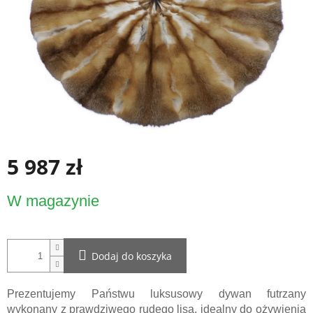
5 987 zł
Cena
W magazynie
jednostkowa:
Dodaj do koszyka
Prezentujemy Państwu luksusowy dywan futrzany
wykonany z prawdziwego rudego lisa, idealny do ożywienia