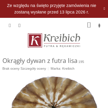
Przejść
Ze względu na święto przyjęte zamówienia nie
do
PLN
treści
zostaną wysłane przed 13 lipca 2026 r.
KOSZY
Okrągły dywan z futra lisa
195
Średnia
Brak oceny
Szczegóły oceny
Marka:
Kreibich
ocena
produktu
wynosi
0,0
na
5
gwiazdek.