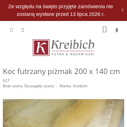
Przejść
Ze względu na święto przyjęte zamówienia nie
do
PLN
treści
zostaną wysłane przed 13 lipca 2026 r.
KOSZY
Koc futrzany piżmak 200 x 140 cm
617
Średnia
Brak oceny
Szczegóły oceny
Marka:
Kreibich
ocena
produktu
wynosi
0,0
na
5
gwiazdek.