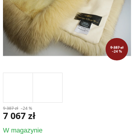
9 387 zł
–24 %
9 387 zł
–24 %
7 067 zł
Cena
W magazynie
jednostkowa: