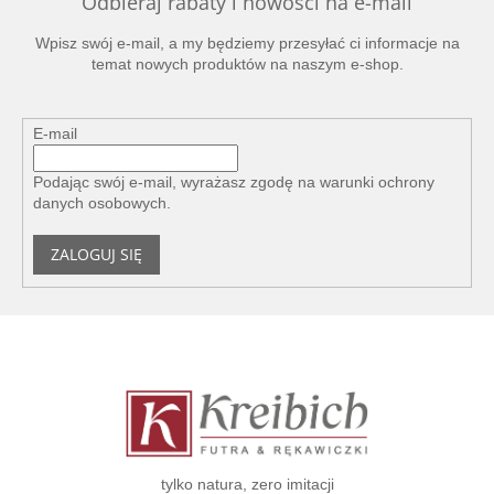
Odbieraj rabaty i nowości na e-mail
Wpisz swój e-mail, a my będziemy przesyłać ci informacje na
temat nowych produktów na naszym e-shop.
E-mail
Podając swój e-mail, wyrażasz zgodę na
warunki ochrony
danych osobowych
.
ZALOGUJ SIĘ
S
t
o
p
k
a
tylko natura, zero imitacji