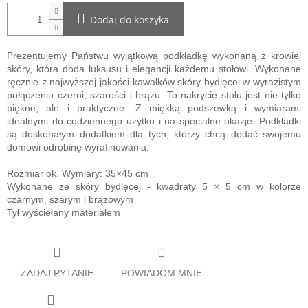
Dodaj do koszyka
Prezentujemy Państwu wyjątkową podkładkę wykonaną z krowiej
skóry, która doda luksusu i elegancji każdemu stołowi. Wykonane
ręcznie z najwyższej jakości kawałków skóry bydlęcej w wyrazistym
połączeniu czerni, szarości i brązu. To nakrycie stołu jest nie tylko
piękne, ale i praktyczne. Z miękką podszewką i wymiarami
idealnymi do codziennego użytku i na specjalne okazje. Podkładki
są doskonałym dodatkiem dla tych, którzy chcą dodać swojemu
domowi odrobinę wyrafinowania.
Rozmiar ok. Wymiary: 35×45 cm
Wykonane ze skóry bydlęcej - kwadraty 5 × 5 cm w kolorze
czarnym, szarym i brązowym
Tył wyściełany materiałem
ZADAJ PYTANIE
POWIADOM MNIE