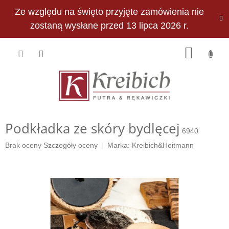
Przejść
Ze względu na święto przyjęte zamówienia nie
do
PLN
treści
zostaną wysłane przed 13 lipca 2026 r.
KOSZY
Podkładka ze skóry bydlęcej
6940
Średnia
Brak oceny
Szczegóły oceny
Marka:
Kreibich&Heitmann
ocena
produktu
wynosi
0,0
na
5
gwiazdek.