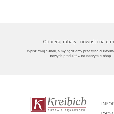
Odbieraj rabaty i nowości na e-m
Wpisz swój e-mail, a my będziemy przesyłać ci inform
nowych produktów na naszym e-shop.
S
t
o
p
k
INFOR
a
Rozmiar