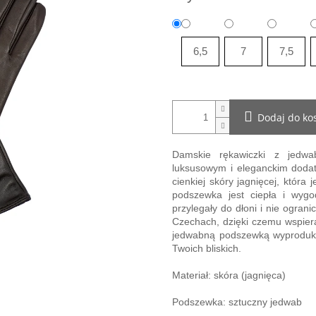
6,5
7
7,5
Dodaj do ko
Damskie rękawiczki z jed
luksusowym i eleganckim dodat
cienkiej skóry jagnięcej, która
podszewka jest ciepła i wyg
przylegały do ​​dłoni i nie og
Czechach, dzięki czemu wspiera
jedwabną podszewką wyproduko
Twoich bliskich.
Materiał: skóra (jagnięca)
Podszewka: sztuczny jedwab