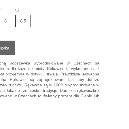
8
8,5
szyka
wabną podszewką wyprodukowane w Czechach są
kiem dla każdej kobiety. Rękawice te wykonane są z
 jest przyjemna w dotyku i trwała. Prawdziwa jedwabna
odna. Rękawice są zaprojektowane tak, aby dobrze
raniczały ruchów. Rękawice są w 100% wyprodukowane w
sz lokalne rzemiosło i tradycję. Damskie rękawiczki z
wane w Czechach to świetny prezent dla Ciebie lub