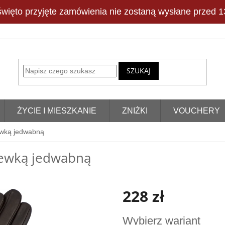
więto przyjęte zamówienia nie zostaną wysłane przed 13
SZUKAJ
ŻYCIE I MIESZKANIE
ZNIŻKI
VOUCHERY
ewką jedwabną
zewką jedwabną
228 zł
Cena
Wybierz wariant
jednostkowa: