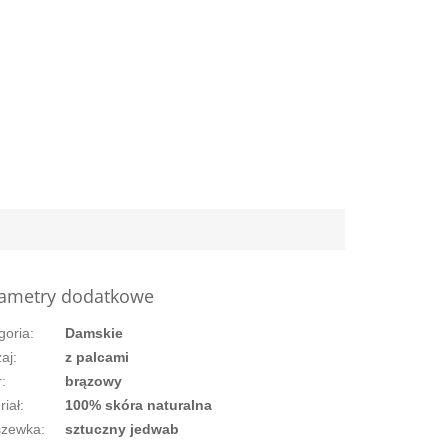
ametry dodatkowe
goria
:
Damskie
aj
:
z palcami
r
:
brązowy
riał
:
100% skóra naturalna
szewka
:
sztuczny jedwab