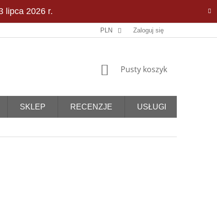
 lipca 2026 r.
PLN
Zaloguj się
KOSZYK
Pusty koszyk
SKLEP
RECENZJE
USŁUGI