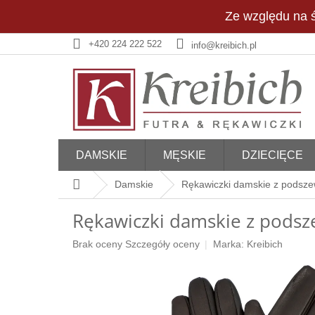
Przejść
Ze względu na ś
do
treści
+420 224 222 522
info@kreibich.pl
DAMSKIE
MĘSKIE
DZIECIĘCE
Home
Damskie
Rękawiczki damskie z podsz
Rękawiczki damskie z pods
Średnia
Brak oceny
Szczegóły oceny
Marka:
Kreibich
ocena
produktu
wynosi
0,0
na