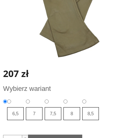
207 zł
Cena
Wybierz wariant
jednostkowa:
6,5
7
7,5
8
8,5