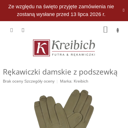
Przejść
Ze względu na święto przyjęte zamówienia nie
do
PLN
treści
zostaną wysłane przed 13 lipca 2026 r.
KOSZY
Rękawiczki damskie z podszewką
Średnia
Brak oceny
Szczegóły oceny
Marka:
Kreibich
ocena
produktu
wynosi
0,0
na
5
gwiazdek.