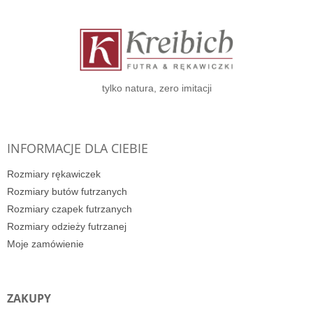
t
o
p
k
a
tylko natura, zero imitacji
INFORMACJE DLA CIEBIE
Rozmiary rękawiczek
Rozmiary butów futrzanych
Rozmiary czapek futrzanych
Rozmiary odzieży futrzanej
Moje zamówienie
ZAKUPY