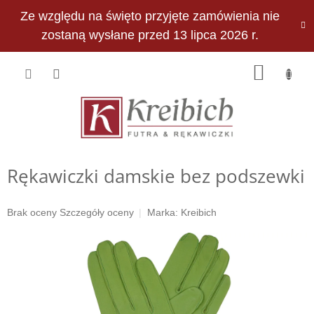
Przejść
Ze względu na święto przyjęte zamówienia nie
do
PLN
treści
zostaną wysłane przed 13 lipca 2026 r.
KOSZY
Rękawiczki damskie bez podszewki
Średnia
Brak oceny
Szczegóły oceny
Marka:
Kreibich
ocena
produktu
wynosi
0,0
na
5
gwiazdek.