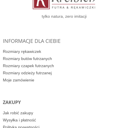
k
a
tylko natura, zero imitacji
INFORMACJE DLA CIEBIE
Rozmiary rękawiczek
Rozmiary butów futrzanych
Rozmiary czapek futrzanych
Rozmiary odzieży futrzanej
Moje zamówienie
ZAKUPY
Jak robić zakupy
Wysyłka i płatność
Polityka prywatności