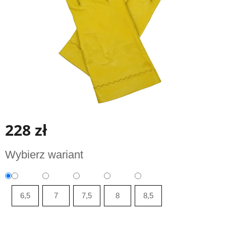
228 zł
Cena
Wybierz wariant
jednostkowa:
6,5
7
7,5
8
8,5