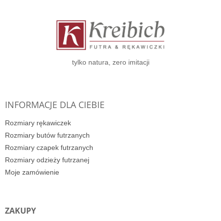
t
o
p
k
a
tylko natura, zero imitacji
INFORMACJE DLA CIEBIE
Rozmiary rękawiczek
Rozmiary butów futrzanych
Rozmiary czapek futrzanych
Rozmiary odzieży futrzanej
Moje zamówienie
ZAKUPY