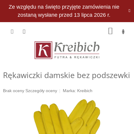
Przejść
Ze względu na święto przyjęte zamówienia nie
do
PLN
treści
zostaną wysłane przed 13 lipca 2026 r.
KOSZY
Rękawiczki damskie bez podszewki
Średnia
Brak oceny
Szczegóły oceny
Marka:
Kreibich
ocena
produktu
wynosi
0,0
na
5
gwiazdek.