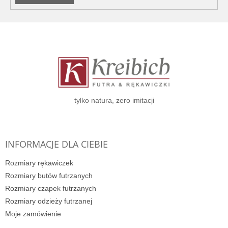
S
t
o
p
k
a
tylko natura, zero imitacji
INFORMACJE DLA CIEBIE
Rozmiary rękawiczek
Rozmiary butów futrzanych
Rozmiary czapek futrzanych
Rozmiary odzieży futrzanej
Moje zamówienie