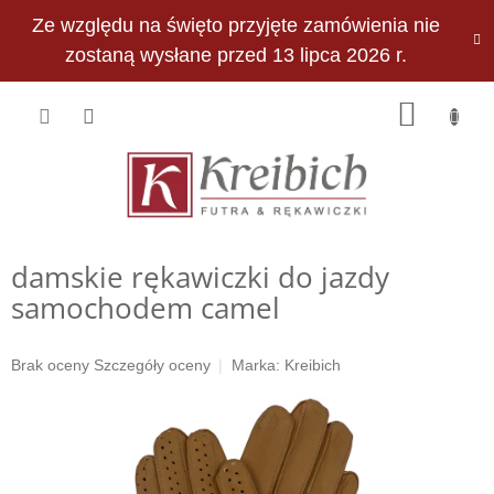
Przejść
Ze względu na święto przyjęte zamówienia nie
do
PLN
treści
zostaną wysłane przed 13 lipca 2026 r.
KOSZY
damskie rękawiczki do jazdy
samochodem camel
Średnia
Brak oceny
Szczegóły oceny
Marka:
Kreibich
ocena
produktu
wynosi
0,0
na
5