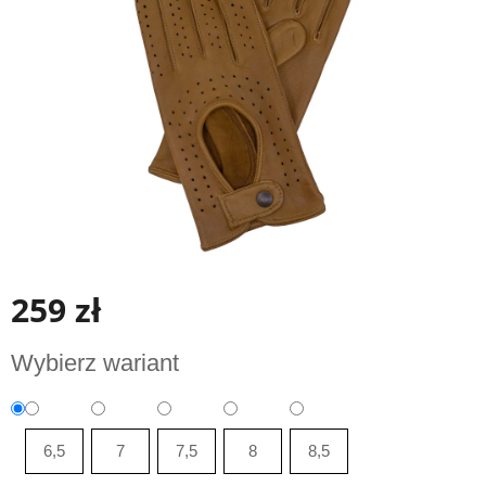
gwiazdek.
259 zł
Cena
Wybierz wariant
jednostkowa:
6,5
7
7,5
8
8,5