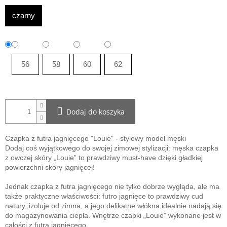
czarny
56
58
60
62
Dodaj do koszyka
Czapka z futra jagnięcego "Louie" - stylowy model męski
Dodaj coś wyjątkowego do swojej zimowej stylizacji: męska czapka
z owczej skóry „Louie” to prawdziwy must-have dzięki gładkiej
powierzchni skóry jagnięcej!
Jednak czapka z futra jagnięcego nie tylko dobrze wygląda, ale ma
także praktyczne właściwości: futro jagnięce to prawdziwy cud
natury, izoluje od zimna, a jego delikatne włókna idealnie nadają się
do magazynowania ciepła. Wnętrze czapki „Louie” wykonane jest w
całości z futra jagnięcego.