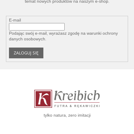
temat nowych produktów na naszym e-shop.
E-mail
Podając swój e-mail, wyrażasz zgodę na
warunki ochrony
danych osobowych
.
ZALOGUJ SIĘ
S
t
o
p
k
a
tylko natura, zero imitacji