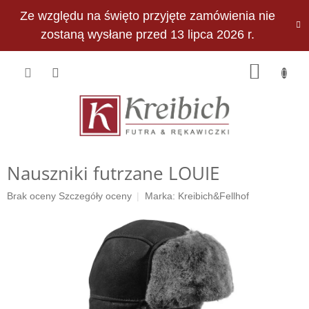
Przejść
Ze względu na święto przyjęte zamówienia nie
do
PLN
treści
zostaną wysłane przed 13 lipca 2026 r.
KOSZY
Nauszniki futrzane LOUIE
Średnia
Brak oceny
Szczegóły oceny
Marka:
Kreibich&Fellhof
ocena
produktu
wynosi
0,0
na
5
gwiazdek.