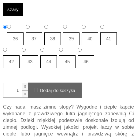
szary
36
37
38
39
40
41
42
43
44
45
46
Dodaj do koszyka
Czy nadal masz zimne stopy? Wygodne i ciepłe kapcie
wykonane z prawdziwego futra jagnięcego zapewnią Ci
ciepło. Dzięki miękkiej podeszwie doskonale izolują od
zimnej podłogi. Wysokiej jakości projekt łączy w sobie
ciepłe futro jagnięce wewnątrz i prawdziwą skórę z