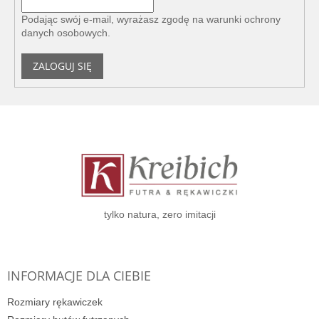
Podając swój e-mail, wyrażasz zgodę na
warunki ochrony
danych osobowych
.
ZALOGUJ SIĘ
S
t
o
p
k
a
tylko natura, zero imitacji
INFORMACJE DLA CIEBIE
Rozmiary rękawiczek