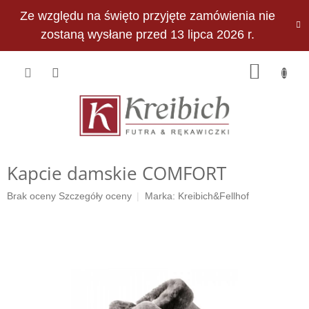
Przejść
Ze względu na święto przyjęte zamówienia nie
do
PLN
treści
zostaną wysłane przed 13 lipca 2026 r.
KOSZY
Kapcie damskie COMFORT
Średnia
Brak oceny
Szczegóły oceny
Marka:
Kreibich&Fellhof
ocena
produktu
wynosi
0,0
na
5
gwiazdek.