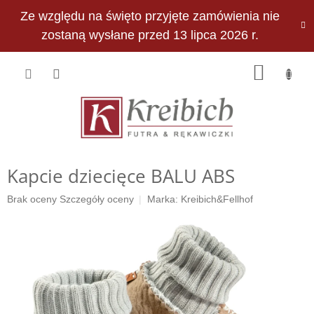
Przejść
Ze względu na święto przyjęte zamówienia nie
do
PLN
treści
zostaną wysłane przed 13 lipca 2026 r.
KOSZY
Kapcie dziecięce BALU ABS
Średnia
Brak oceny
Szczegóły oceny
Marka:
Kreibich&Fellhof
ocena
produktu
wynosi
0,0
na
5
gwiazdek.