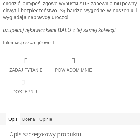
chodzić, antypoślizgowe wypustki ABS zapewnią mu pewny
chwyt i bezpieczeństwo.
bardzo
wygodne w noszeniu i
Są
wyglądają naprawdę uroczo!
uzupełnij rękawiczkami BALU z tej samej kolekcji
Informacje szczegółowe
ZADAJ PYTANIE
POWIADOM MNIE
UDOSTĘPNIJ
Opis
Ocena
Opinie
Opis szczegółowy produktu