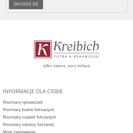
ZALOGUJ SIĘ
S
t
o
p
k
a
tylko natura, zero imitacji
INFORMACJE DLA CIEBIE
Rozmiary rękawiczek
Rozmiary butów futrzanych
Rozmiary czapek futrzanych
Rozmiary odzieży futrzanej
Moje zamówienie