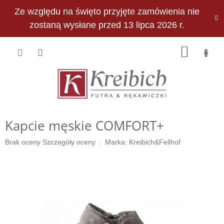
Przejść
Ze względu na święto przyjęte zamówienia nie
do
PLN
treści
zostaną wysłane przed 13 lipca 2026 r.
KOSZY
Kapcie męskie COMFORT+
Średnia
Brak oceny
Szczegóły oceny
Marka:
Kreibich&Fellhof
ocena
produktu
wynosi
0,0
na
5
gwiazdek.