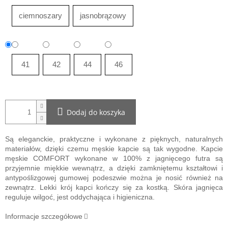
ciemnoszary
jasnobrązowy
41
42
44
46
Dodaj do koszyka
Są eleganckie, praktyczne i wykonane z pięknych, naturalnych
materiałów, dzięki czemu męskie kapcie są tak wygodne. Kapcie
męskie COMFORT wykonane w 100% z jagnięcego futra są
przyjemnie miękkie wewnątrz, a dzięki zamkniętemu kształtowi i
antypoślizgowej gumowej podeszwie można je nosić również na
zewnątrz. Lekki krój kapci kończy się za kostką. Skóra jagnięca
reguluje wilgoć, jest oddychająca i higieniczna.
Informacje szczegółowe