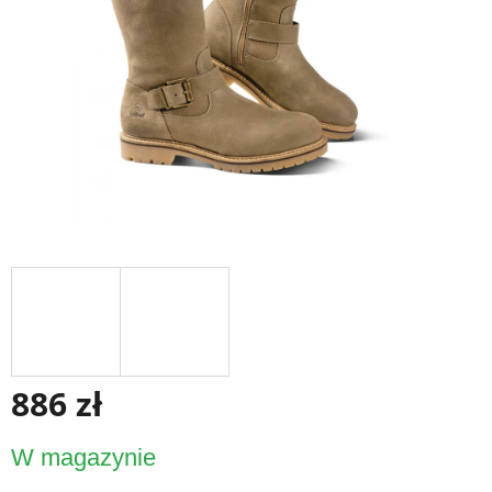
886 zł
Cena
W magazynie
jednostkowa: