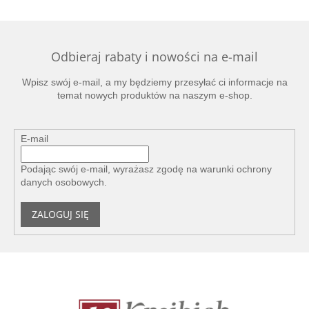
Odbieraj rabaty i nowości na e-mail
Wpisz swój e-mail, a my będziemy przesyłać ci informacje na
temat nowych produktów na naszym e-shop.
E-mail
Podając swój e-mail, wyrażasz zgodę na
warunki ochrony
danych osobowych
.
ZALOGUJ SIĘ
S
t
o
p