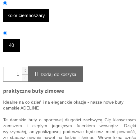
kolor ciemnoszary
40
Dodaj do koszyka
praktyczne buty zimowe
Idealne na co dzień i na eleganckie okazje - nasze nowe buty
damskie ADELINE
Te damskie buty o sportowej długości zachwycą Cię klasycznym
zamszem i ciepłym jagnięcym futerkiem wewnątrz. Dzięki
wytrzymałej, antypoślizgowej podeszwie będziesz mieć pewność,
że stąpasz pewnie nawet na lodzie i śniegu.
Wewnętrzną część