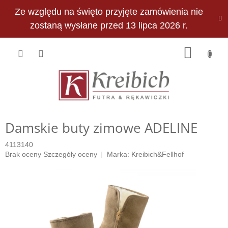
Przejść
Ze względu na święto przyjęte zamówienia nie
do
PLN
treści
zostaną wysłane przed 13 lipca 2026 r.
KOSZY
Damskie buty zimowe ADELINE
4113140
Średnia
Brak oceny
Szczegóły oceny
Marka:
Kreibich&Fellhof
ocena
produktu
wynosi
0,0
na
5
gwiazdek.