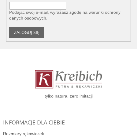
Podając swój e-mail, wyrażasz zgodę na
warunki ochrony
danych osobowych
.
ZALOGUJ SIĘ
S
t
o
p
k
a
tylko natura, zero imitacji
INFORMACJE DLA CIEBIE
Rozmiary rękawiczek