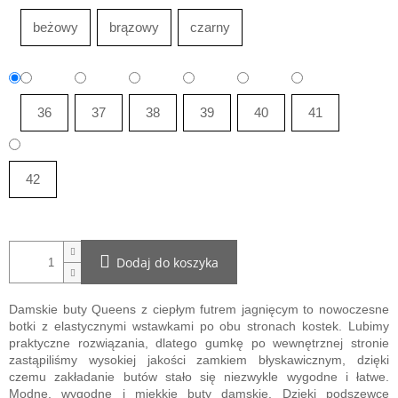
beżowy
brązowy
czarny
36
37
38
39
40
41
42
Dodaj do koszyka
Damskie buty Queens z ciepłym futrem jagnięcym to nowoczesne
botki z elastycznymi wstawkami po obu stronach kostek. Lubimy
praktyczne rozwiązania, dlatego gumkę po wewnętrznej stronie
zastąpiliśmy wysokiej jakości zamkiem błyskawicznym, dzięki
czemu zakładanie butów stało się niezwykle wygodne i łatwe.
Modne, wygodne i miękkie buty damskie. Dzięki podszewce