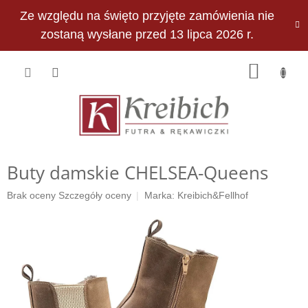
Przejść
Ze względu na święto przyjęte zamówienia nie
do
PLN
treści
zostaną wysłane przed 13 lipca 2026 r.
KOSZY
Buty damskie CHELSEA-Queens
Średnia
Brak oceny
Szczegóły oceny
Marka:
Kreibich&Fellhof
ocena
produktu
wynosi
0,0
na
5
gwiazdek.