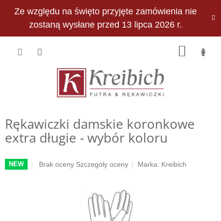
Przejść
Ze względu na święto przyjęte zamówienia nie
do
PLN
treści
zostaną wysłane przed 13 lipca 2026 r.
KOSZY
Rękawiczki damskie koronkowe
extra długie - wybór koloru
Średnia
Brak oceny
Szczegóły oceny
Marka:
Kreibich
NEW
ocena
produktu
wynosi
0,0
na
5