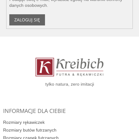
danych osobowych
.
ZALOGUJ SIĘ
S
t
o
p
k
a
tylko natura, zero imitacji
INFORMACJE DLA CIEBIE
Rozmiary rękawiczek
Rozmiary butów futrzanych
Rozmiary czapek futrzanych