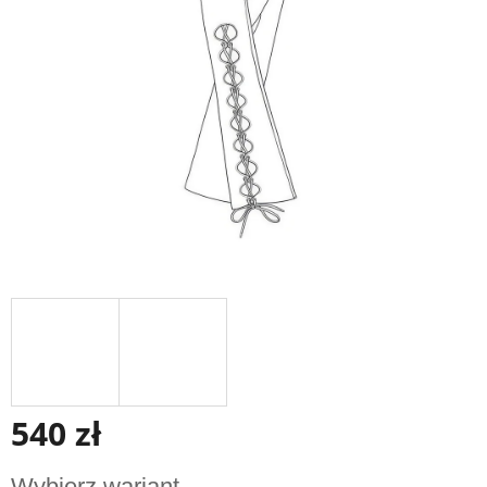
gwiazdek.
540 zł
Cena
Wybierz wariant