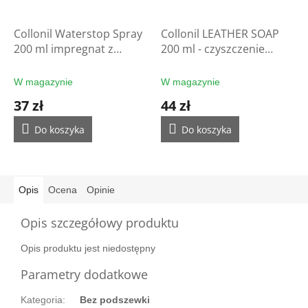
Collonil Waterstop Spray
Collonil LEATHER SOAP
200 ml impregnat z
200 ml - czyszczenie
filtrem UV - ochrona
rękawic
rękawic
W magazynie
W magazynie
37 zł
44 zł
Do koszyka
Do koszyka
Opis
Ocena
Opinie
Opis szczegółowy produktu
Opis produktu jest niedostępny
Parametry dodatkowe
Kategoria
:
Bez podszewki