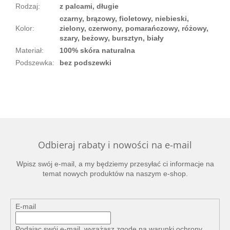
Rodzaj
:
z palcami, długie
czarny, brązowy, fioletowy, niebieski,
Kolor
:
zielony, czerwony, pomarańczowy, różowy,
szary, beżowy, bursztyn, biały
Materiał
:
100% skóra naturalna
Podszewka
:
bez podszewki
Odbieraj rabaty i nowości na e-mail
Wpisz swój e-mail, a my będziemy przesyłać ci informacje na
temat nowych produktów na naszym e-shop.
E-mail
Podając swój e-mail, wyrażasz zgodę na
warunki ochrony