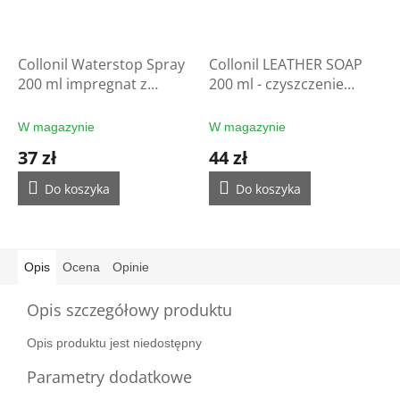
Collonil Waterstop Spray
Collonil LEATHER SOAP
200 ml impregnat z
200 ml - czyszczenie
filtrem UV - ochrona
rękawic
rękawic
W magazynie
W magazynie
37 zł
44 zł
Do koszyka
Do koszyka
Opis
Ocena
Opinie
Opis szczegółowy produktu
Opis produktu jest niedostępny
Parametry dodatkowe