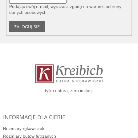
Podając swój e-mail, wyrażasz zgodę na
warunki ochrony
danych osobowych
.
ZALOGUJ SIĘ
S
t
o
p
k
a
tylko natura, zero imitacji
INFORMACJE DLA CIEBIE
Rozmiary rękawiczek
Rozmiary butów futrzanych