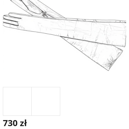
na
5
gwiazdek.
730 zł