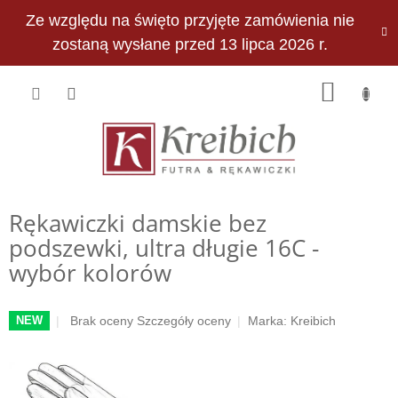
Przejść
Ze względu na święto przyjęte zamówienia nie
do
PLN
treści
zostaną wysłane przed 13 lipca 2026 r.
KOSZY
Rękawiczki damskie bez
podszewki, ultra długie 16C -
wybór kolorów
Średnia
Brak oceny
Szczegóły oceny
Marka:
Kreibich
NEW
ocena
produktu
wynosi
0,0